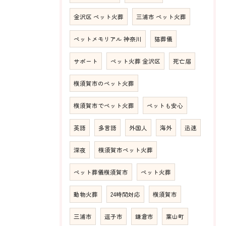
金沢区 ペット火葬
三浦市 ペット火葬
ペットメモリアル 神奈川
猫葬儀
サポート
ペット火葬 金沢区
死亡届
横須賀市のペット火葬
横須賀市でペット火葬
ペットも安心
英語
多言語
外国人
海外
迅速
深夜
横須賀市ペット火葬
ペット葬儀横須賀市
ペット火葬
動物火葬
24時間対応
横須賀市
三浦市
逗子市
鎌倉市
葉山町