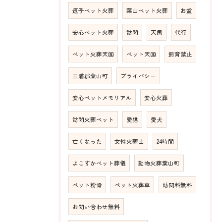
逗子ペット火葬
葉山ペット火葬
お盆
安心ペット火葬
訪問
天国
代行
ペット火葬天国
ペット天国
飼育禁止
三浦郡葉山町
プライバシー
安心ペットメモリアル
安心火葬
訪問火葬ペット
愛猫
愛犬
亡くなった
女性火葬士
24時間
よこすかペット葬儀
動物火葬葉山町
ペット粉骨
ペット火葬車
訪問料無料
お問い合わせ無料