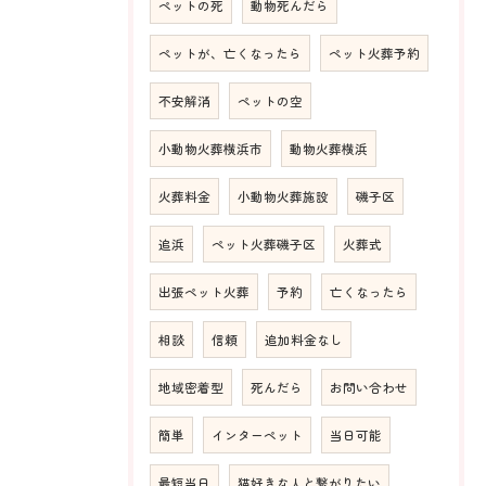
ペットの死
動物死んだら
ペットが、亡くなったら
ペット火葬予約
不安解消
ペットの空
小動物火葬横浜市
動物火葬横浜
火葬料金
小動物火葬施設
磯子区
追浜
ペット火葬磯子区
火葬式
出張ペット火葬
予約
亡くなったら
相談
信頼
追加料金なし
地域密着型
死んだら
お問い合わせ
簡単
インターペット
当日可能
最短当日
猫好きな人と繋がりたい