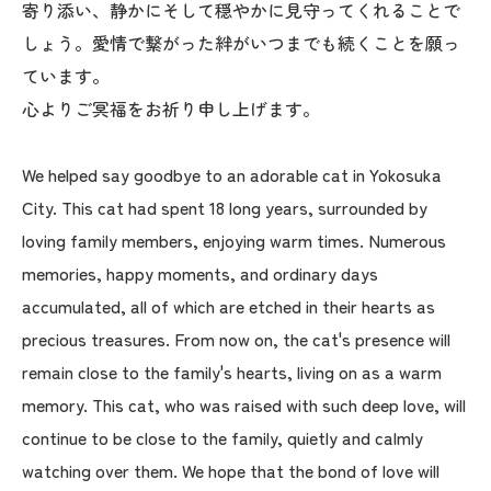
寄り添い、静かにそして穏やかに見守ってくれることで
しょう。愛情で繋がった絆がいつまでも続くことを願っ
ています。
心よりご冥福をお祈り申し上げます。
We helped say goodbye to an adorable cat in Yokosuka
City. This cat had spent 18 long years, surrounded by
loving family members, enjoying warm times. Numerous
memories, happy moments, and ordinary days
accumulated, all of which are etched in their hearts as
precious treasures. From now on, the cat's presence will
remain close to the family's hearts, living on as a warm
memory. This cat, who was raised with such deep love, will
continue to be close to the family, quietly and calmly
watching over them. We hope that the bond of love will