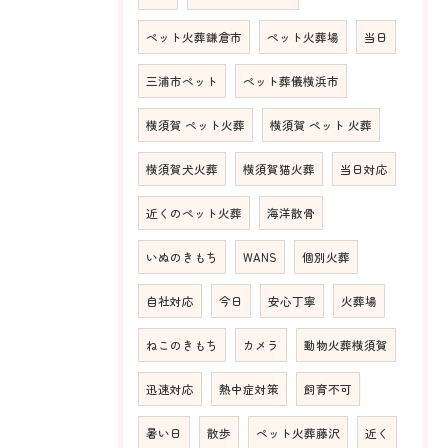
ペット火葬鎌倉市
ペット火葬場
当日
三浦市ペット
ペット葬儀横浜市
横須賀 ペット火葬
横須賀 ペット 火葬
横須賀犬火葬
横須賀猫火葬
当日対応
近くのペット火葬
海洋散骨
いぬのきもち
WANS
個別火葬
自社対応
今日
安心丁寧
火葬場
ねこのきもち
カメラ
動物火葬横須賀
迅速対応
熱中症対策
飼育不可
暑い日
散歩
ペット火葬藤沢
近く