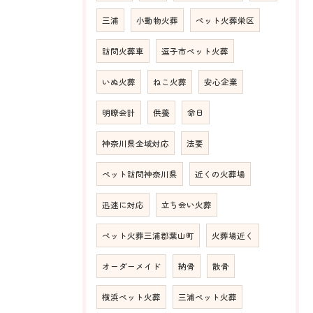
三浦
小動物火葬
ペット火葬栄区
訪問火葬車
逗子市ペット火葬
いぬ火葬
ねこ火葬
安心企業
明瞭会計
供養
命日
神奈川県全域対応
法要
ペット訪問神奈川県
近くの火葬場
迅速に対応
立ち会い火葬
ペット火葬三浦郡葉山町
火葬場近く
オーダーメイド
納骨
散骨
横浜ペット火葬
三浦ペット火葬