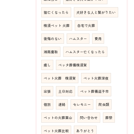
猫亡くなったら
犬好きな人と繋がりたい
横須ペット 火葬
自宅で火葬
後悔のない
ハムスター
費用
湘南鷹取
ハムスター亡くなったら
癒し
ペッタ葬儀横須賀
ペット火葬 横須賀
ペット火葬深夜
出張
土日対応
ペット葬儀逗子市
個別
連絡
セレモニー
爬虫類
ペットの火葬葉山
問い合わせ
葬祭
ペット火葬比較
ありがとう