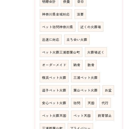
明瞭会計
供養
命日
神奈川県全域対応
法要
ペット訪問神奈川県
近くの火葬場
迅速に対応
立ち会い火葬
ペット火葬三浦郡葉山町
火葬場近く
オーダーメイド
納骨
散骨
横浜ペット火葬
三浦ペット火葬
逗子ペット火葬
葉山ペット火葬
お盆
安心ペット火葬
訪問
天国
代行
ペット火葬天国
ペット天国
飼育禁止
三浦郡葉山町
プライバシー