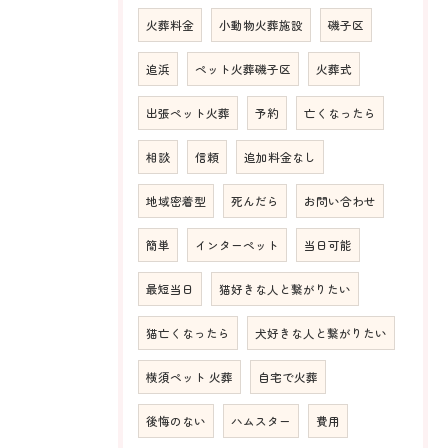
火葬料金
小動物火葬施設
磯子区
追浜
ペット火葬磯子区
火葬式
出張ペット火葬
予約
亡くなったら
相談
信頼
追加料金なし
地域密着型
死んだら
お問い合わせ
簡単
インターペット
当日可能
最短当日
猫好きな人と繋がりたい
猫亡くなったら
犬好きな人と繋がりたい
横須ペット 火葬
自宅で火葬
後悔のない
ハムスター
費用