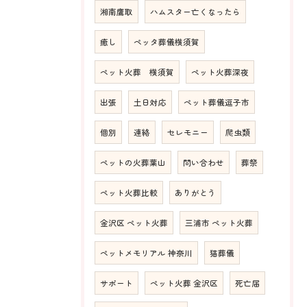
湘南鷹取
ハムスター亡くなったら
癒し
ペッタ葬儀横須賀
ペット火葬 横須賀
ペット火葬深夜
出張
土日対応
ペット葬儀逗子市
個別
連絡
セレモニー
爬虫類
ペットの火葬葉山
問い合わせ
葬祭
ペット火葬比較
ありがとう
金沢区 ペット火葬
三浦市 ペット火葬
ペットメモリアル 神奈川
猫葬儀
サポート
ペット火葬 金沢区
死亡届