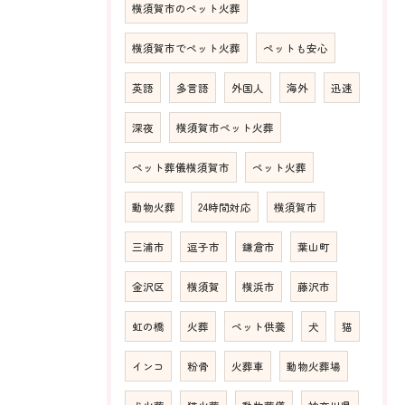
横須賀市のペット火葬
横須賀市でペット火葬
ペットも安心
英語
多言語
外国人
海外
迅速
深夜
横須賀市ペット火葬
ペット葬儀横須賀市
ペット火葬
動物火葬
24時間対応
横須賀市
三浦市
逗子市
鎌倉市
葉山町
金沢区
横須賀
横浜市
藤沢市
虹の橋
火葬
ペット供養
犬
猫
インコ
粉骨
火葬車
動物火葬場