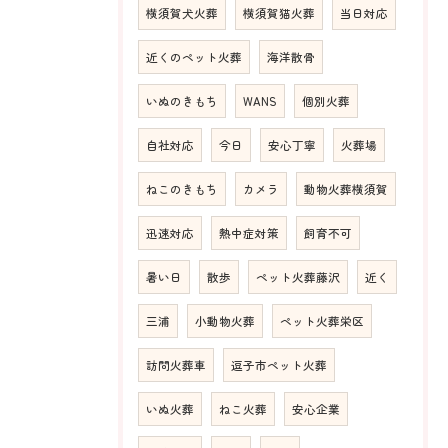
横須賀犬火葬
横須賀猫火葬
当日対応
近くのペット火葬
海洋散骨
いぬのきもち
WANS
個別火葬
自社対応
今日
安心丁寧
火葬場
ねこのきもち
カメラ
動物火葬横須賀
迅速対応
熱中症対策
飼育不可
暑い日
散歩
ペット火葬藤沢
近く
三浦
小動物火葬
ペット火葬栄区
訪問火葬車
逗子市ペット火葬
いぬ火葬
ねこ火葬
安心企業