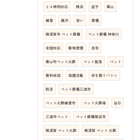
２４時間対応
横浜
逗子
葉山
鎌倉
藤沢
安い
葬儀
横須賀市 ペット葬儀
ペット葬儀 神奈川
全国対応
動物愛護
自宅
葉山町ペット火葬
ペット緊急
ペット
無料相談
保護活動
命を繋ぐバトン
終活
ペット葬儀三浦市
ペット火葬鎌倉市
ペット火葬場
当日
三浦市ペット
ペット葬儀横浜市
横須賀 ペット火葬
横須賀 ペット 火葬