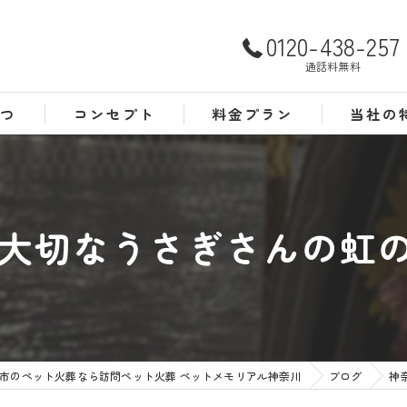
0120-438-257
通話料無料
さつ
コンセプト
料金プラン
当社の
よくある質問
犬
猫
大切なうさぎさんの虹の橋
訪問
24時間
葬儀
市のペット火葬なら訪問ペット火葬 ペットメモリアル神奈川
ブログ
神