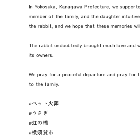
In Yokosuka, Kanagawa Prefecture, we supported 
member of the family, and the daughter intuitive
the rabbit, and we hope that these memories wil
The rabbit undoubtedly brought much love and war
its owners.
We pray for a peaceful departure and pray for th
to the family.
#ペット火葬
#うさぎ
#虹の橋
#横須賀市