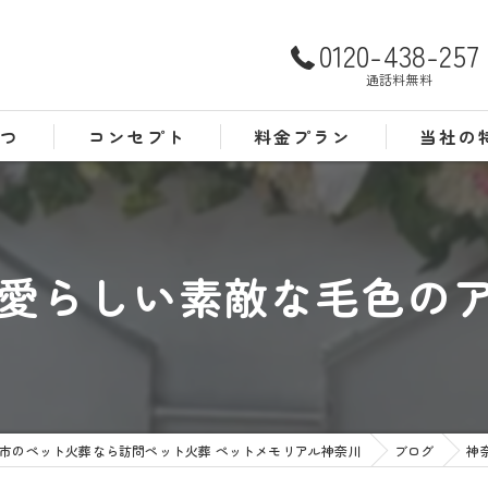
0120-438-257
通話料無料
さつ
コンセプト
料金プラン
当社の
よくある質問
犬
猫
愛らしい素敵な毛色のアメ
訪問
24時間
葬儀
市のペット火葬なら訪問ペット火葬 ペットメモリアル神奈川
ブログ
神