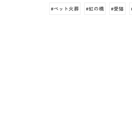
#ペット火葬
#虹の橋
#愛猫