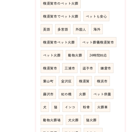
横須賀市のペット火葬
横須賀市でペット火葬
ペットも安心
英語
多言語
外国人
海外
横須賀市ペット火葬
ペット葬儀横須賀市
ペット火葬
動物火葬
24時間対応
横須賀市
三浦市
逗子市
鎌倉市
葉山町
金沢区
横須賀
横浜市
藤沢市
虹の橋
火葬
ペット供養
犬
猫
インコ
粉骨
火葬車
動物火葬場
犬火葬
猫火葬