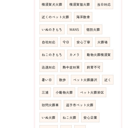
横須賀犬火葬
横須賀猫火葬
当日対応
近くのペット火葬
海洋散骨
いぬのきもち
WANS
個別火葬
自社対応
今日
安心丁寧
火葬場
ねこのきもち
カメラ
動物火葬横須賀
迅速対応
熱中症対策
飼育不可
暑い日
散歩
ペット火葬藤沢
近く
三浦
小動物火葬
ペット火葬栄区
訪問火葬車
逗子市ペット火葬
いぬ火葬
ねこ火葬
安心企業