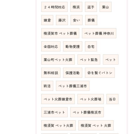
２４時間対応
横浜
逗子
葉山
鎌倉
藤沢
安い
葬儀
横須賀市 ペット葬儀
ペット葬儀 神奈川
全国対応
動物愛護
自宅
葉山町ペット火葬
ペット緊急
ペット
無料相談
保護活動
命を繋ぐバトン
終活
ペット葬儀三浦市
ペット火葬鎌倉市
ペット火葬場
当日
三浦市ペット
ペット葬儀横浜市
横須賀 ペット火葬
横須賀 ペット 火葬