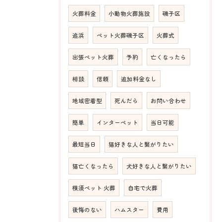
火葬料金
小動物火葬施設
磯子区
追浜
ペット火葬磯子区
火葬式
出張ペット火葬
予約
亡くなったら
相談
信頼
追加料金なし
地域密着型
死んだら
お問い合わせ
簡単
インターペット
当日可能
最短当日
猫好きな人と繋がりたい
猫亡くなったら
犬好きな人と繋がりたい
横須ペット 火葬
自宅で火葬
後悔のない
ハムスター
費用