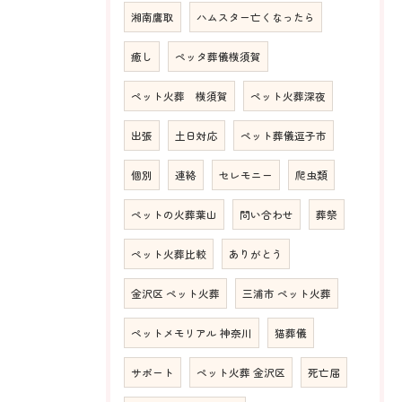
湘南鷹取
ハムスター亡くなったら
癒し
ペッタ葬儀横須賀
ペット火葬 横須賀
ペット火葬深夜
出張
土日対応
ペット葬儀逗子市
個別
連絡
セレモニー
爬虫類
ペットの火葬葉山
問い合わせ
葬祭
ペット火葬比較
ありがとう
金沢区 ペット火葬
三浦市 ペット火葬
ペットメモリアル 神奈川
猫葬儀
サポート
ペット火葬 金沢区
死亡届