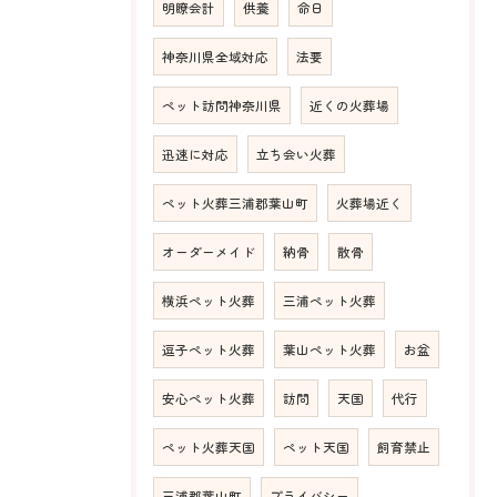
明瞭会計
供養
命日
神奈川県全域対応
法要
ペット訪問神奈川県
近くの火葬場
迅速に対応
立ち会い火葬
ペット火葬三浦郡葉山町
火葬場近く
オーダーメイド
納骨
散骨
横浜ペット火葬
三浦ペット火葬
逗子ペット火葬
葉山ペット火葬
お盆
安心ペット火葬
訪問
天国
代行
ペット火葬天国
ペット天国
飼育禁止
三浦郡葉山町
プライバシー