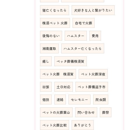
猫亡くなったら
犬好きな人と繋がりたい
横須ペット 火葬
自宅で火葬
後悔のない
ハムスター
費用
湘南鷹取
ハムスター亡くなったら
癒し
ペッタ葬儀横須賀
ペット火葬 横須賀
ペット火葬深夜
出張
土日対応
ペット葬儀逗子市
個別
連絡
セレモニー
爬虫類
ペットの火葬葉山
問い合わせ
葬祭
ペット火葬比較
ありがとう