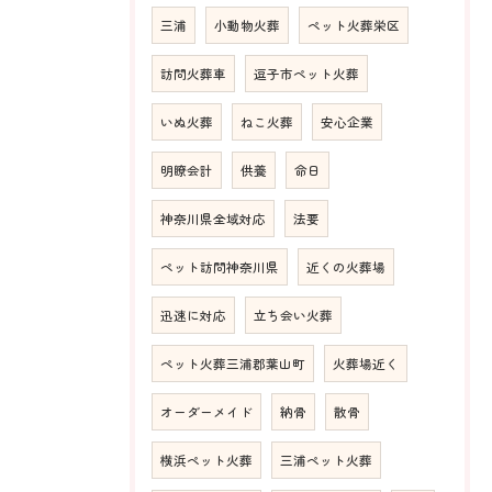
三浦
小動物火葬
ペット火葬栄区
訪問火葬車
逗子市ペット火葬
いぬ火葬
ねこ火葬
安心企業
明瞭会計
供養
命日
神奈川県全域対応
法要
ペット訪問神奈川県
近くの火葬場
迅速に対応
立ち会い火葬
ペット火葬三浦郡葉山町
火葬場近く
オーダーメイド
納骨
散骨
横浜ペット火葬
三浦ペット火葬