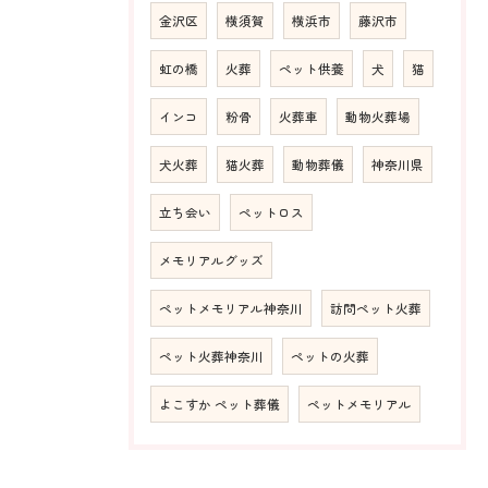
金沢区
横須賀
横浜市
藤沢市
虹の橋
火葬
ペット供養
犬
猫
インコ
粉骨
火葬車
動物火葬場
犬火葬
猫火葬
動物葬儀
神奈川県
立ち会い
ペットロス
メモリアルグッズ
ペットメモリアル神奈川
訪問ペット火葬
ペット火葬神奈川
ペットの火葬
よこすか ペット葬儀
ペットメモリアル