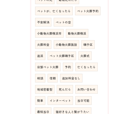
ペットが、亡くなったら
ペット火葬予約
不安解消
ペットの空
小動物火葬横浜市
動物火葬横浜
火葬料金
小動物火葬施設
磯子区
追浜
ペット火葬磯子区
火葬式
出張ペット火葬
予約
亡くなったら
相談
信頼
追加料金なし
地域密着型
死んだら
お問い合わせ
簡単
インターペット
当日可能
最短当日
猫好きな人と繋がりたい