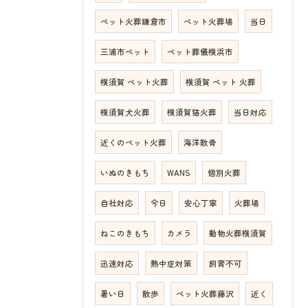
ペット火葬鎌倉市
ペット火葬場
当日
三浦市ペット
ペット葬儀横浜市
横須賀 ペット火葬
横須賀 ペット 火葬
横須賀犬火葬
横須賀猫火葬
当日対応
近くのペット火葬
海洋散骨
いぬのきもち
WANS
個別火葬
自社対応
今日
安心丁寧
火葬場
ねこのきもち
カメラ
動物火葬横須賀
迅速対応
熱中症対策
飼育不可
暑い日
散歩
ペット火葬藤沢
近く