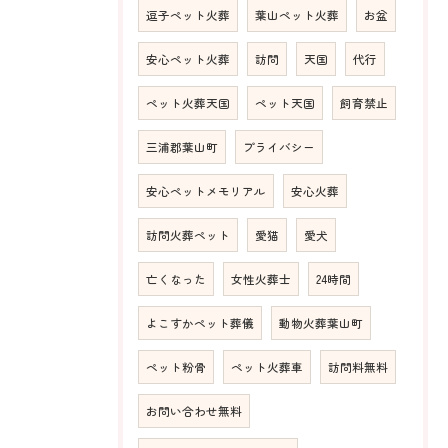
逗子ペット火葬
葉山ペット火葬
お盆
安心ペット火葬
訪問
天国
代行
ペット火葬天国
ペット天国
飼育禁止
三浦郡葉山町
プライバシー
安心ペットメモリアル
安心火葬
訪問火葬ペット
愛猫
愛犬
亡くなった
女性火葬士
24時間
よこすかペット葬儀
動物火葬葉山町
ペット粉骨
ペット火葬車
訪問料無料
お問い合わせ無料