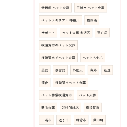
金沢区 ペット火葬
三浦市 ペット火葬
ペットメモリアル 神奈川
猫葬儀
サポート
ペット火葬 金沢区
死亡届
横須賀市のペット火葬
横須賀市でペット火葬
ペットも安心
英語
多言語
外国人
海外
迅速
深夜
横須賀市ペット火葬
ペット葬儀横須賀市
ペット火葬
動物火葬
24時間対応
横須賀市
三浦市
逗子市
鎌倉市
葉山町