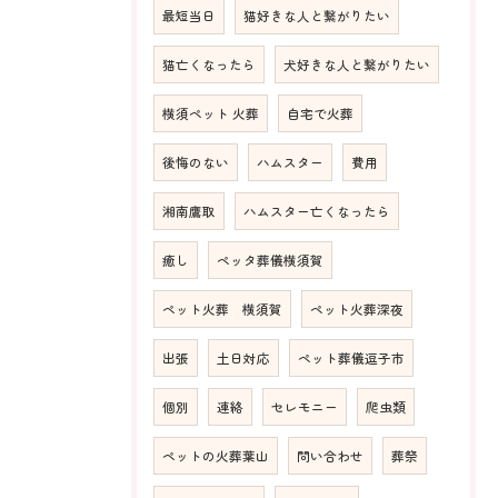
最短当日
猫好きな人と繋がりたい
猫亡くなったら
犬好きな人と繋がりたい
横須ペット 火葬
自宅で火葬
後悔のない
ハムスター
費用
湘南鷹取
ハムスター亡くなったら
癒し
ペッタ葬儀横須賀
ペット火葬 横須賀
ペット火葬深夜
出張
土日対応
ペット葬儀逗子市
個別
連絡
セレモニー
爬虫類
ペットの火葬葉山
問い合わせ
葬祭