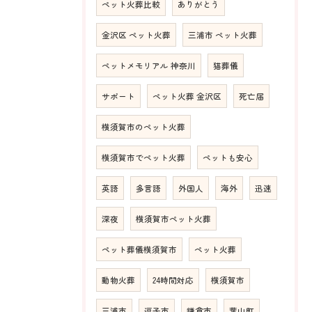
ペット火葬比較
ありがとう
金沢区 ペット火葬
三浦市 ペット火葬
ペットメモリアル 神奈川
猫葬儀
サポート
ペット火葬 金沢区
死亡届
横須賀市のペット火葬
横須賀市でペット火葬
ペットも安心
英語
多言語
外国人
海外
迅速
深夜
横須賀市ペット火葬
ペット葬儀横須賀市
ペット火葬
動物火葬
24時間対応
横須賀市
三浦市
逗子市
鎌倉市
葉山町