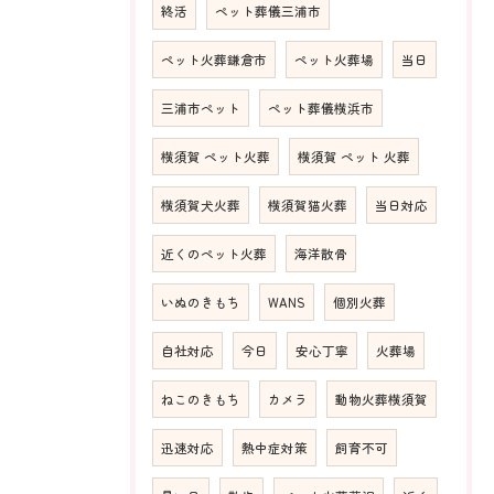
終活
ペット葬儀三浦市
ペット火葬鎌倉市
ペット火葬場
当日
三浦市ペット
ペット葬儀横浜市
横須賀 ペット火葬
横須賀 ペット 火葬
横須賀犬火葬
横須賀猫火葬
当日対応
近くのペット火葬
海洋散骨
いぬのきもち
WANS
個別火葬
自社対応
今日
安心丁寧
火葬場
ねこのきもち
カメラ
動物火葬横須賀
迅速対応
熱中症対策
飼育不可