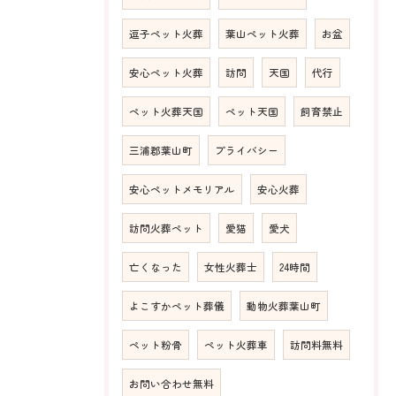
逗子ペット火葬
葉山ペット火葬
お盆
安心ペット火葬
訪問
天国
代行
ペット火葬天国
ペット天国
飼育禁止
三浦郡葉山町
プライバシー
安心ペットメモリアル
安心火葬
訪問火葬ペット
愛猫
愛犬
亡くなった
女性火葬士
24時間
よこすかペット葬儀
動物火葬葉山町
ペット粉骨
ペット火葬車
訪問料無料
お問い合わせ無料