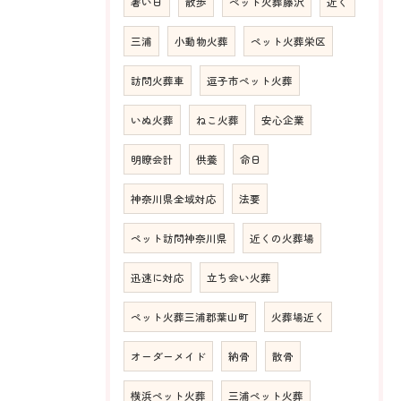
暑い日
散歩
ペット火葬藤沢
近く
三浦
小動物火葬
ペット火葬栄区
訪問火葬車
逗子市ペット火葬
いぬ火葬
ねこ火葬
安心企業
明瞭会計
供養
命日
神奈川県全域対応
法要
ペット訪問神奈川県
近くの火葬場
迅速に対応
立ち会い火葬
ペット火葬三浦郡葉山町
火葬場近く
オーダーメイド
納骨
散骨
横浜ペット火葬
三浦ペット火葬