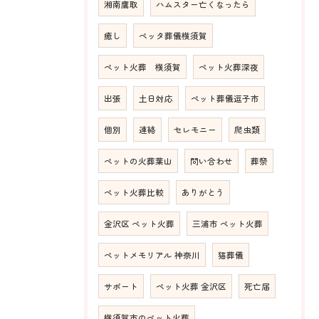
湘南鷹取
ハムスター亡くなったら
癒し
ペッタ葬儀横須賀
ペット火葬 横須賀
ペット火葬深夜
出張
土日対応
ペット葬儀逗子市
個別
連絡
セレモニー
爬虫類
ペットの火葬葉山
問い合わせ
葬祭
ペット火葬比較
ありがとう
金沢区 ペット火葬
三浦市 ペット火葬
ペットメモリアル 神奈川
猫葬儀
サポート
ペット火葬 金沢区
死亡届
横須賀市のペット火葬