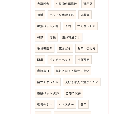
火葬料金
小動物火葬施設
磯子区
追浜
ペット火葬磯子区
火葬式
出張ペット火葬
予約
亡くなったら
相談
信頼
追加料金なし
地域密着型
死んだら
お問い合わせ
簡単
インターペット
当日可能
最短当日
猫好きな人と繋がりたい
猫亡くなったら
犬好きな人と繋がりたい
横須ペット 火葬
自宅で火葬
後悔のない
ハムスター
費用