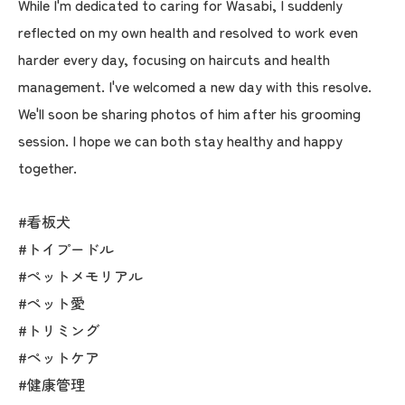
While I'm dedicated to caring for Wasabi, I suddenly
reflected on my own health and resolved to work even
harder every day, focusing on haircuts and health
management. I've welcomed a new day with this resolve.
We'll soon be sharing photos of him after his grooming
session. I hope we can both stay healthy and happy
together.
#看板犬
#トイプードル
#ペットメモリアル
#ペット愛
#トリミング
#ペットケア
#健康管理