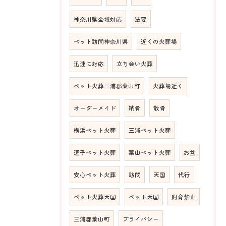
神奈川県全域対応
法要
ペット訪問神奈川県
近くの火葬場
迅速に対応
立ち会い火葬
ペット火葬三浦郡葉山町
火葬場近く
オーダーメイド
納骨
散骨
横浜ペット火葬
三浦ペット火葬
逗子ペット火葬
葉山ペット火葬
お盆
安心ペット火葬
訪問
天国
代行
ペット火葬天国
ペット天国
飼育禁止
三浦郡葉山町
プライバシー