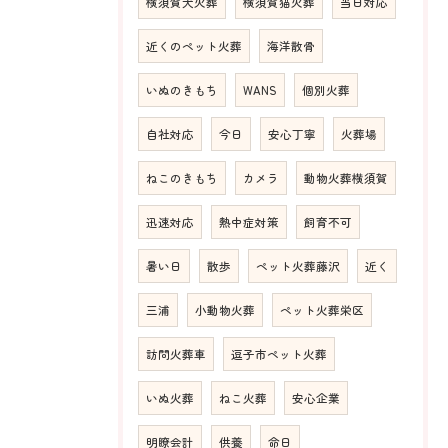
横須賀犬火葬
横須賀猫火葬
当日対応
近くのペット火葬
海洋散骨
いぬのきもち
WANS
個別火葬
自社対応
今日
安心丁寧
火葬場
ねこのきもち
カメラ
動物火葬横須賀
迅速対応
熱中症対策
飼育不可
暑い日
散歩
ペット火葬藤沢
近く
三浦
小動物火葬
ペット火葬栄区
訪問火葬車
逗子市ペット火葬
いぬ火葬
ねこ火葬
安心企業
明瞭会計
供養
命日