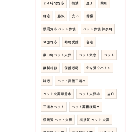
２４時間対応
横浜
逗子
葉山
鎌倉
藤沢
安い
葬儀
横須賀市 ペット葬儀
ペット葬儀 神奈川
全国対応
動物愛護
自宅
葉山町ペット火葬
ペット緊急
ペット
無料相談
保護活動
命を繋ぐバトン
終活
ペット葬儀三浦市
ペット火葬鎌倉市
ペット火葬場
当日
三浦市ペット
ペット葬儀横浜市
横須賀 ペット火葬
横須賀 ペット 火葬