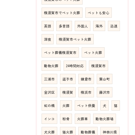
横須賀市でペット火葬
ペットも安心
英語
多言語
外国人
海外
迅速
深夜
横須賀市ペット火葬
ペット葬儀横須賀市
ペット火葬
動物火葬
24時間対応
横須賀市
三浦市
逗子市
鎌倉市
葉山町
金沢区
横須賀
横浜市
藤沢市
虹の橋
火葬
ペット供養
犬
猫
インコ
粉骨
火葬車
動物火葬場
犬火葬
猫火葬
動物葬儀
神奈川県