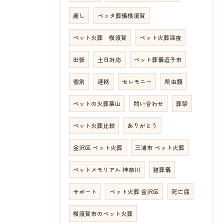
癒し
ペッタ葬儀横須賀
ペット火葬 横須賀
ペット火葬深夜
出張
土日対応
ペット葬儀逗子市
個別
連絡
セレモニー
爬虫類
ペットの火葬葉山
問い合わせ
葬祭
ペット火葬比較
ありがとう
金沢区 ペット火葬
三浦市 ペット火葬
ペットメモリアル 神奈川
猫葬儀
サポート
ペット火葬 金沢区
死亡届
横須賀市のペット火葬