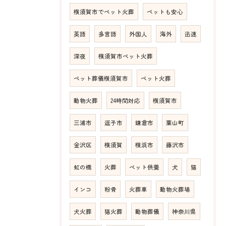
横須賀市でペット火葬
ペットも安心
英語
多言語
外国人
海外
迅速
深夜
横須賀市ペット火葬
ペット葬儀横須賀市
ペット火葬
動物火葬
24時間対応
横須賀市
三浦市
逗子市
鎌倉市
葉山町
金沢区
横須賀
横浜市
藤沢市
虹の橋
火葬
ペット供養
犬
猫
インコ
粉骨
火葬車
動物火葬場
犬火葬
猫火葬
動物葬儀
神奈川県