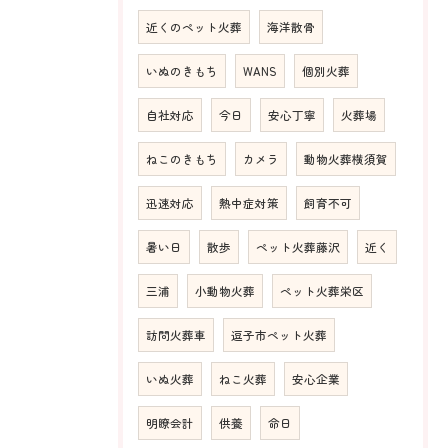
近くのペット火葬
海洋散骨
いぬのきもち
WANS
個別火葬
自社対応
今日
安心丁寧
火葬場
ねこのきもち
カメラ
動物火葬横須賀
迅速対応
熱中症対策
飼育不可
暑い日
散歩
ペット火葬藤沢
近く
三浦
小動物火葬
ペット火葬栄区
訪問火葬車
逗子市ペット火葬
いぬ火葬
ねこ火葬
安心企業
明瞭会計
供養
命日