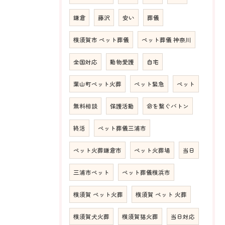
鎌倉
藤沢
安い
葬儀
横須賀市 ペット葬儀
ペット葬儀 神奈川
全国対応
動物愛護
自宅
葉山町ペット火葬
ペット緊急
ペット
無料相談
保護活動
命を繋ぐバトン
終活
ペット葬儀三浦市
ペット火葬鎌倉市
ペット火葬場
当日
三浦市ペット
ペット葬儀横浜市
横須賀 ペット火葬
横須賀 ペット 火葬
横須賀犬火葬
横須賀猫火葬
当日対応