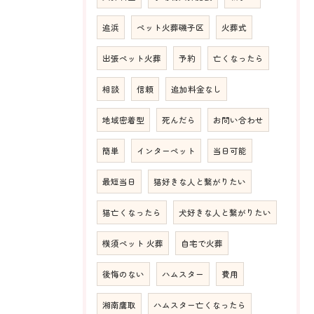
追浜
ペット火葬磯子区
火葬式
出張ペット火葬
予約
亡くなったら
相談
信頼
追加料金なし
地域密着型
死んだら
お問い合わせ
簡単
インターペット
当日可能
最短当日
猫好きな人と繋がりたい
猫亡くなったら
犬好きな人と繋がりたい
横須ペット 火葬
自宅で火葬
後悔のない
ハムスター
費用
湘南鷹取
ハムスター亡くなったら