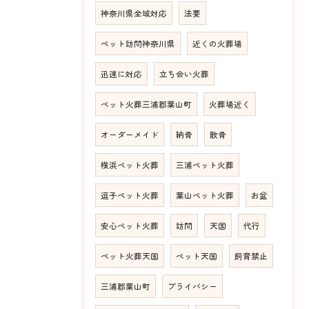
神奈川県全域対応
法要
ペット訪問神奈川県
近くの火葬場
迅速に対応
立ち会い火葬
ペット火葬三浦郡葉山町
火葬場近く
オーダーメイド
納骨
散骨
横浜ペット火葬
三浦ペット火葬
逗子ペット火葬
葉山ペット火葬
お盆
安心ペット火葬
訪問
天国
代行
ペット火葬天国
ペット天国
飼育禁止
三浦郡葉山町
プライバシー