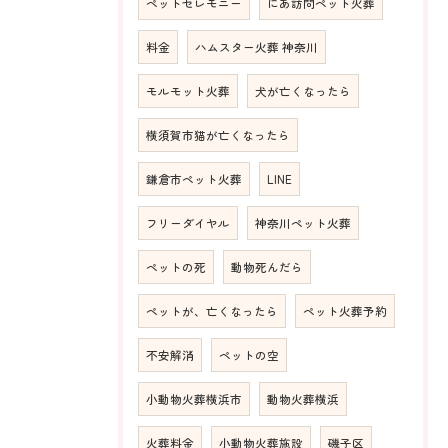
ペットセレモニー
にあ訪問ペット火葬
料金
ハムスター火葬 神奈川
モルモット火葬
犬が亡くなったら
横須賀市猫が亡くなったら
鎌倉市ペット火葬
LINE
フリーダイヤル
神奈川ペット火葬
ペットの死
動物死んだら
ペットが、亡くなったら
ペット火葬予約
不安解消
ペットの空
小動物火葬横浜市
動物火葬横浜
火葬料金
小動物火葬施設
磯子区