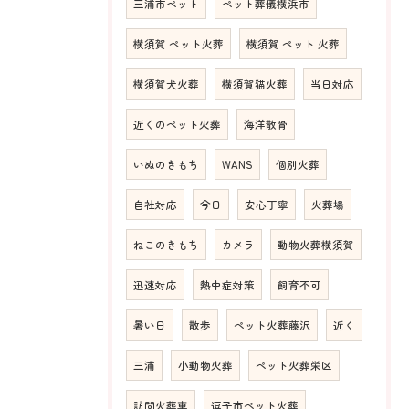
三浦市ペット
ペット葬儀横浜市
横須賀 ペット火葬
横須賀 ペット 火葬
横須賀犬火葬
横須賀猫火葬
当日対応
近くのペット火葬
海洋散骨
いぬのきもち
WANS
個別火葬
自社対応
今日
安心丁寧
火葬場
ねこのきもち
カメラ
動物火葬横須賀
迅速対応
熱中症対策
飼育不可
暑い日
散歩
ペット火葬藤沢
近く
三浦
小動物火葬
ペット火葬栄区
訪問火葬車
逗子市ペット火葬