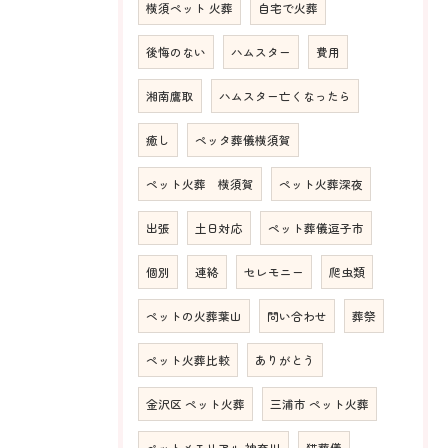
横須ペット 火葬
自宅で火葬
後悔のない
ハムスター
費用
湘南鷹取
ハムスター亡くなったら
癒し
ペッタ葬儀横須賀
ペット火葬 横須賀
ペット火葬深夜
出張
土日対応
ペット葬儀逗子市
個別
連絡
セレモニー
爬虫類
ペットの火葬葉山
問い合わせ
葬祭
ペット火葬比較
ありがとう
金沢区 ペット火葬
三浦市 ペット火葬
ペットメモリアル 神奈川
猫葬儀