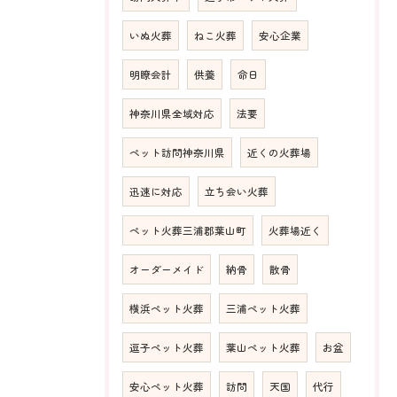
いぬ火葬
ねこ火葬
安心企業
明瞭会計
供養
命日
神奈川県全域対応
法要
ペット訪問神奈川県
近くの火葬場
迅速に対応
立ち会い火葬
ペット火葬三浦郡葉山町
火葬場近く
オーダーメイド
納骨
散骨
横浜ペット火葬
三浦ペット火葬
逗子ペット火葬
葉山ペット火葬
お盆
安心ペット火葬
訪問
天国
代行