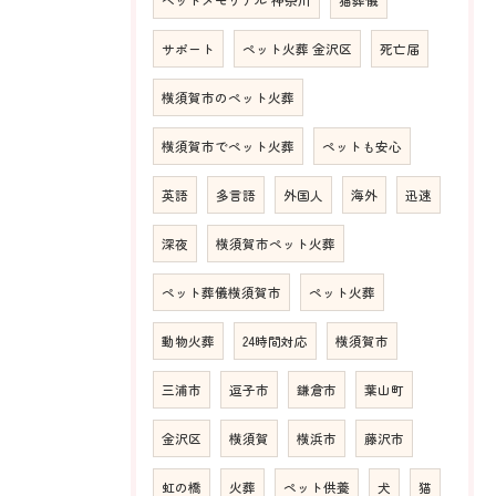
サポート
ペット火葬 金沢区
死亡届
横須賀市のペット火葬
横須賀市でペット火葬
ペットも安心
英語
多言語
外国人
海外
迅速
深夜
横須賀市ペット火葬
ペット葬儀横須賀市
ペット火葬
動物火葬
24時間対応
横須賀市
三浦市
逗子市
鎌倉市
葉山町
金沢区
横須賀
横浜市
藤沢市
虹の橋
火葬
ペット供養
犬
猫