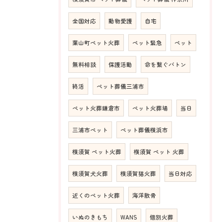
全国対応
動物愛護
自宅
葉山町ペット火葬
ペット緊急
ペット
無料相談
保護活動
命を繋ぐバトン
終活
ペット葬儀三浦市
ペット火葬鎌倉市
ペット火葬場
当日
三浦市ペット
ペット葬儀横浜市
横須賀 ペット火葬
横須賀 ペット 火葬
横須賀犬火葬
横須賀猫火葬
当日対応
近くのペット火葬
海洋散骨
いぬのきもち
WANS
個別火葬