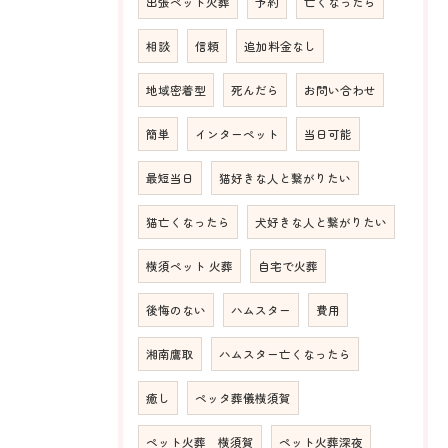
出張ペット火葬
予約
亡くなったら
相談
信頼
追加料金なし
地域密着型
死んだら
お問い合わせ
簡単
インターペット
当日可能
最短当日
猫好きな人と繋がりたい
猫亡くなったら
犬好きな人と繋がりたい
横須ペット 火葬
自宅で火葬
後悔のない
ハムスター
費用
湘南鷹取
ハムスター亡くなったら
癒し
ペッタ葬儀横須賀
ペット火葬 横須賀
ペット火葬深夜