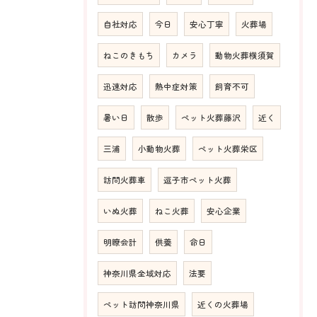
自社対応
今日
安心丁寧
火葬場
ねこのきもち
カメラ
動物火葬横須賀
迅速対応
熱中症対策
飼育不可
暑い日
散歩
ペット火葬藤沢
近く
三浦
小動物火葬
ペット火葬栄区
訪問火葬車
逗子市ペット火葬
いぬ火葬
ねこ火葬
安心企業
明瞭会計
供養
命日
神奈川県全域対応
法要
ペット訪問神奈川県
近くの火葬場