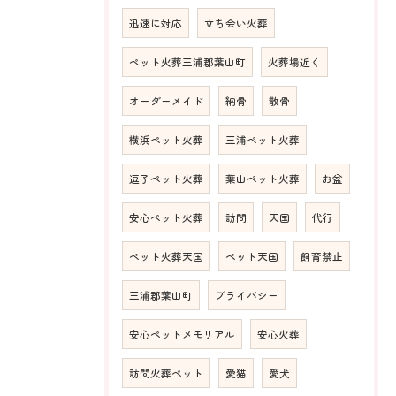
迅速に対応
立ち会い火葬
ペット火葬三浦郡葉山町
火葬場近く
オーダーメイド
納骨
散骨
横浜ペット火葬
三浦ペット火葬
逗子ペット火葬
葉山ペット火葬
お盆
安心ペット火葬
訪問
天国
代行
ペット火葬天国
ペット天国
飼育禁止
三浦郡葉山町
プライバシー
安心ペットメモリアル
安心火葬
訪問火葬ペット
愛猫
愛犬