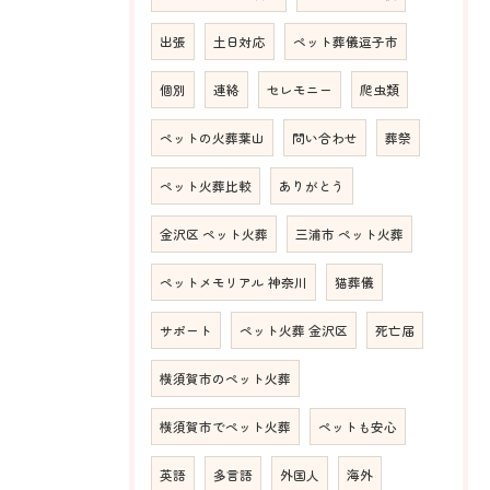
出張
土日対応
ペット葬儀逗子市
個別
連絡
セレモニー
爬虫類
ペットの火葬葉山
問い合わせ
葬祭
ペット火葬比較
ありがとう
金沢区 ペット火葬
三浦市 ペット火葬
ペットメモリアル 神奈川
猫葬儀
サポート
ペット火葬 金沢区
死亡届
横須賀市のペット火葬
横須賀市でペット火葬
ペットも安心
英語
多言語
外国人
海外