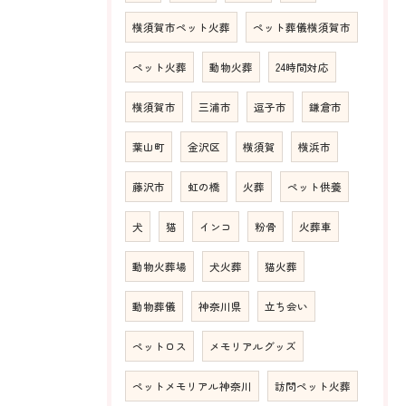
横須賀市ペット火葬
ペット葬儀横須賀市
ペット火葬
動物火葬
24時間対応
横須賀市
三浦市
逗子市
鎌倉市
葉山町
金沢区
横須賀
横浜市
藤沢市
虹の橋
火葬
ペット供養
犬
猫
インコ
粉骨
火葬車
動物火葬場
犬火葬
猫火葬
動物葬儀
神奈川県
立ち会い
ペットロス
メモリアルグッズ
ペットメモリアル神奈川
訪問ペット火葬