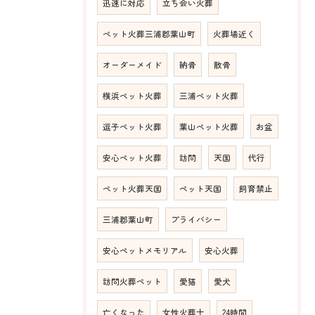
迅速に対応
立ち会い火葬
ペット火葬三浦郡葉山町
火葬場近く
オーダーメイド
納骨
散骨
横浜ペット火葬
三浦ペット火葬
逗子ペット火葬
葉山ペット火葬
お盆
安心ペット火葬
訪問
天国
代行
ペット火葬天国
ペット天国
飼育禁止
三浦郡葉山町
プライバシー
安心ペットメモリアル
安心火葬
訪問火葬ペット
愛猫
愛犬
亡くなった
女性火葬士
24時間