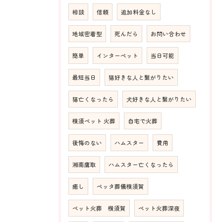
相談
信頼
追加料金なし
地域密着型
死んだら
お問い合わせ
簡単
インターペット
当日可能
最短当日
猫好きな人と繋がりたい
猫亡くなったら
犬好きな人と繋がりたい
横須ペット 火葬
自宅で火葬
後悔のない
ハムスター
費用
湘南鷹取
ハムスター亡くなったら
癒し
ペッタ葬儀横須賀
ペット火葬 横須賀
ペット火葬深夜