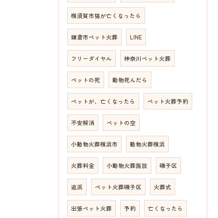
横須賀市猫が亡くなったら
鎌倉市ペット火葬
LINE
フリーダイヤル
神奈川ペット火葬
ペットの死
動物死んだら
ペットが、亡くなったら
ペット火葬予約
不安解消
ペットの空
小動物火葬横浜市
動物火葬横浜
火葬料金
小動物火葬施設
磯子区
追浜
ペット火葬磯子区
火葬式
出張ペット火葬
予約
亡くなったら