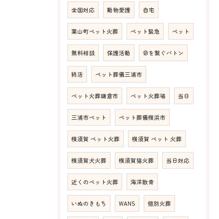
全国対応
動物愛護
自宅
葉山町ペット火葬
ペット緊急
ペット
無料相談
保護活動
命を繋ぐバトン
終活
ペット葬儀三浦市
ペット火葬鎌倉市
ペット火葬場
当日
三浦市ペット
ペット葬儀横浜市
横須賀 ペット火葬
横須賀 ペット 火葬
横須賀犬火葬
横須賀猫火葬
当日対応
近くのペット火葬
海洋散骨
いぬのきもち
WANS
個別火葬