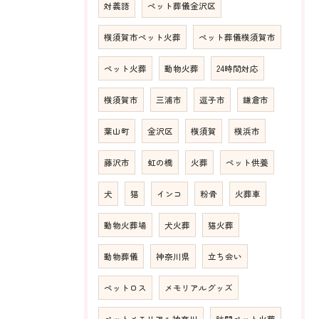
対義語
ペット葬儀金沢区
横須賀市ペット火葬
ペット葬儀横須賀市
ペット火葬
動物火葬
24時間対応
横須賀市
三浦市
逗子市
鎌倉市
葉山町
金沢区
横須賀
横浜市
藤沢市
虹の橋
火葬
ペット供養
犬
猫
インコ
粉骨
火葬車
動物火葬場
犬火葬
猫火葬
動物葬儀
神奈川県
立ち会い
ペットロス
メモリアルグッズ
ペットメモリアル神奈川
訪問ペット火葬