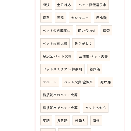
出張
土日対応
ペット葬儀逗子市
個別
連絡
セレモニー
爬虫類
ペットの火葬葉山
問い合わせ
葬祭
ペット火葬比較
ありがとう
金沢区 ペット火葬
三浦市 ペット火葬
ペットメモリアル 神奈川
猫葬儀
サポート
ペット火葬 金沢区
死亡届
横須賀市のペット火葬
横須賀市でペット火葬
ペットも安心
英語
多言語
外国人
海外