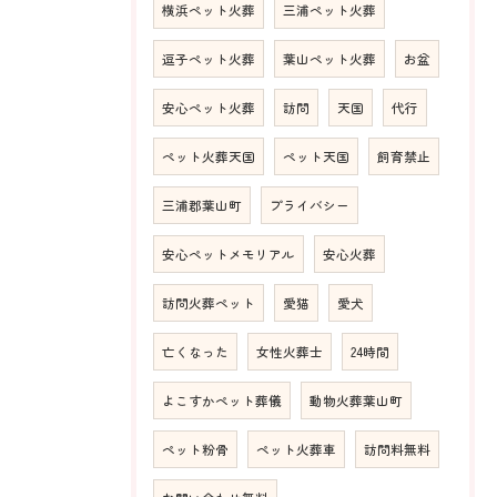
横浜ペット火葬
三浦ペット火葬
逗子ペット火葬
葉山ペット火葬
お盆
安心ペット火葬
訪問
天国
代行
ペット火葬天国
ペット天国
飼育禁止
三浦郡葉山町
プライバシー
安心ペットメモリアル
安心火葬
訪問火葬ペット
愛猫
愛犬
亡くなった
女性火葬士
24時間
よこすかペット葬儀
動物火葬葉山町
ペット粉骨
ペット火葬車
訪問料無料