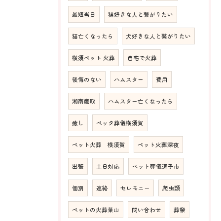
最短当日
猫好きな人と繋がりたい
猫亡くなったら
犬好きな人と繋がりたい
横須ペット 火葬
自宅で火葬
後悔のない
ハムスター
費用
湘南鷹取
ハムスター亡くなったら
癒し
ペッタ葬儀横須賀
ペット火葬 横須賀
ペット火葬深夜
出張
土日対応
ペット葬儀逗子市
個別
連絡
セレモニー
爬虫類
ペットの火葬葉山
問い合わせ
葬祭