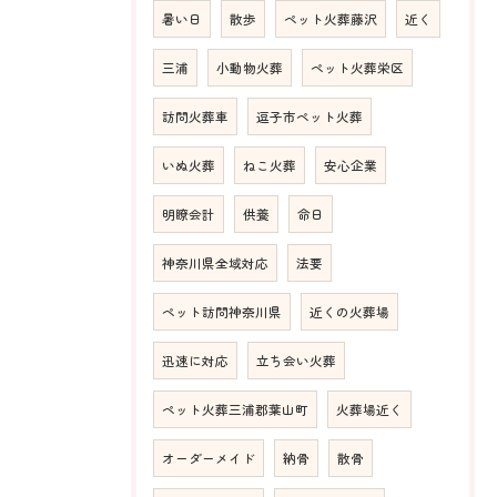
暑い日
散歩
ペット火葬藤沢
近く
三浦
小動物火葬
ペット火葬栄区
訪問火葬車
逗子市ペット火葬
いぬ火葬
ねこ火葬
安心企業
明瞭会計
供養
命日
神奈川県全域対応
法要
ペット訪問神奈川県
近くの火葬場
迅速に対応
立ち会い火葬
ペット火葬三浦郡葉山町
火葬場近く
オーダーメイド
納骨
散骨