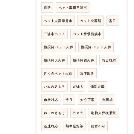
終活
ペット葬儀三浦市
ペット火葬鎌倉市
ペット火葬場
当日
三浦市ペット
ペット葬儀横浜市
横須賀 ペット火葬
横須賀 ペット 火葬
横須賀犬火葬
横須賀猫火葬
当日対応
近くのペット火葬
海洋散骨
いぬのきもち
WANS
個別火葬
自社対応
今日
安心丁寧
火葬場
ねこのきもち
カメラ
動物火葬横須賀
迅速対応
熱中症対策
飼育不可