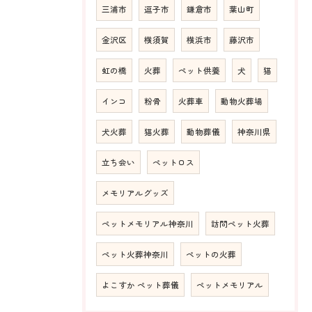
三浦市
逗子市
鎌倉市
葉山町
金沢区
横須賀
横浜市
藤沢市
虹の橋
火葬
ペット供養
犬
猫
インコ
粉骨
火葬車
動物火葬場
犬火葬
猫火葬
動物葬儀
神奈川県
立ち会い
ペットロス
メモリアルグッズ
ペットメモリアル神奈川
訪問ペット火葬
ペット火葬神奈川
ペットの火葬
よこすか ペット葬儀
ペットメモリアル