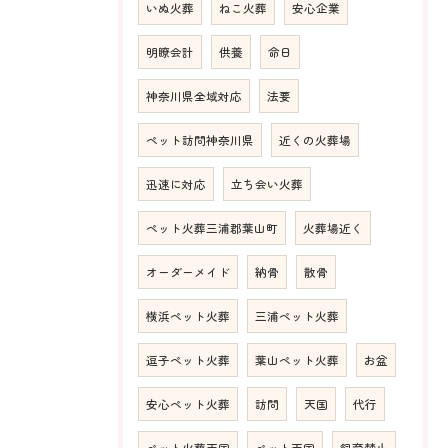
いぬ火葬
ねこ火葬
安心企業
明瞭会計
供養
命日
神奈川県全域対応
法要
ペット訪問神奈川県
近くの火葬場
迅速に対応
立ち会い火葬
ペット火葬三浦郡葉山町
火葬場近く
オーダーメイド
納骨
散骨
横浜ペット火葬
三浦ペット火葬
逗子ペット火葬
葉山ペット火葬
お盆
安心ペット火葬
訪問
天国
代行
ペット火葬天国
ペット天国
飼育禁止