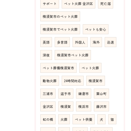
サポート
ペット火葬 金沢区
死亡届
横須賀市のペット火葬
横須賀市でペット火葬
ペットも安心
英語
多言語
外国人
海外
迅速
深夜
横須賀市ペット火葬
ペット葬儀横須賀市
ペット火葬
動物火葬
24時間対応
横須賀市
三浦市
逗子市
鎌倉市
葉山町
金沢区
横須賀
横浜市
藤沢市
虹の橋
火葬
ペット供養
犬
猫