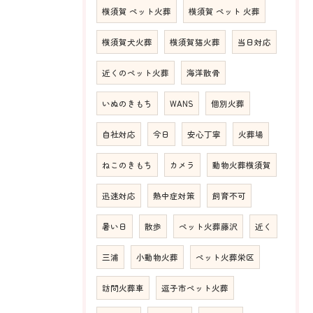
横須賀 ペット火葬
横須賀 ペット 火葬
横須賀犬火葬
横須賀猫火葬
当日対応
近くのペット火葬
海洋散骨
いぬのきもち
WANS
個別火葬
自社対応
今日
安心丁寧
火葬場
ねこのきもち
カメラ
動物火葬横須賀
迅速対応
熱中症対策
飼育不可
暑い日
散歩
ペット火葬藤沢
近く
三浦
小動物火葬
ペット火葬栄区
訪問火葬車
逗子市ペット火葬