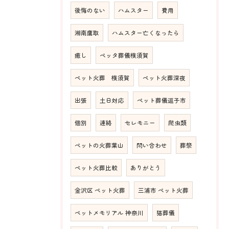
後悔のない
ハムスター
費用
湘南鷹取
ハムスター亡くなったら
癒し
ペッタ葬儀横須賀
ペット火葬 横須賀
ペット火葬深夜
出張
土日対応
ペット葬儀逗子市
個別
連絡
セレモニー
爬虫類
ペットの火葬葉山
問い合わせ
葬祭
ペット火葬比較
ありがとう
金沢区 ペット火葬
三浦市 ペット火葬
ペットメモリアル 神奈川
猫葬儀