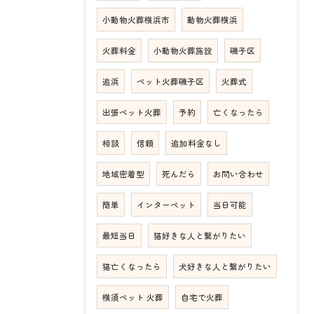
小動物火葬横浜市
動物火葬横浜
火葬料金
小動物火葬施設
磯子区
追浜
ペット火葬磯子区
火葬式
出張ペット火葬
予約
亡くなったら
相談
信頼
追加料金なし
地域密着型
死んだら
お問い合わせ
簡単
インターペット
当日可能
最短当日
猫好きな人と繋がりたい
猫亡くなったら
犬好きな人と繋がりたい
横須ペット 火葬
自宅で火葬