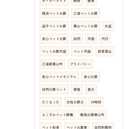
オーダーメイド
納骨
散骨
横浜ペット火葬
三浦ペット火葬
逗子ペット火葬
葉山ペット火葬
お盆
安心ペット火葬
訪問
天国
代行
ペット火葬天国
ペット天国
飼育禁止
三浦郡葉山町
プライバシー
安心ペットメモリアル
安心火葬
訪問火葬ペット
愛猫
愛犬
亡くなった
女性火葬士
24時間
よこすかペット葬儀
動物火葬葉山町
ペット粉骨
ペット火葬車
訪問料無料