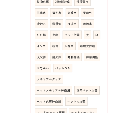
動物火葬
24時間対応
横須賀市
三浦市
逗子市
鎌倉市
葉山町
金沢区
横須賀
横浜市
藤沢市
虹の橋
火葬
ペット供養
犬
猫
インコ
粉骨
火葬車
動物火葬場
犬火葬
猫火葬
動物葬儀
神奈川県
立ち会い
ペットロス
メモリアルグッズ
ペットメモリアル神奈川
訪問ペット火葬
ペット火葬神奈川
ペットの火葬
よこすか ペット葬儀
ペットメモリアル