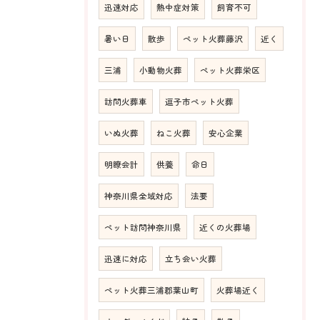
迅速対応
熱中症対策
飼育不可
暑い日
散歩
ペット火葬藤沢
近く
三浦
小動物火葬
ペット火葬栄区
訪問火葬車
逗子市ペット火葬
いぬ火葬
ねこ火葬
安心企業
明瞭会計
供養
命日
神奈川県全域対応
法要
ペット訪問神奈川県
近くの火葬場
迅速に対応
立ち会い火葬
ペット火葬三浦郡葉山町
火葬場近く