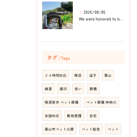
2026/08/05
We were honored to be by your ...
タグ
Tags
２４時間対応
横浜
逗子
葉山
鎌倉
藤沢
安い
葬儀
横須賀市 ペット葬儀
ペット葬儀 神奈川
全国対応
動物愛護
自宅
葉山町ペット火葬
ペット緊急
ペット