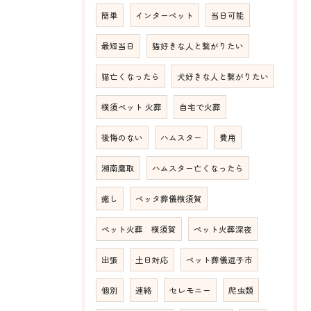
簡単
インターペット
当日可能
最短当日
猫好きな人と繋がりたい
猫亡くなったら
犬好きな人と繋がりたい
横須ペット 火葬
自宅で火葬
後悔のない
ハムスター
費用
湘南鷹取
ハムスター亡くなったら
癒し
ペッタ葬儀横須賀
ペット火葬 横須賀
ペット火葬深夜
出張
土日対応
ペット葬儀逗子市
個別
連絡
セレモニー
爬虫類