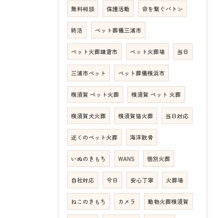
無料相談
保護活動
命を繋ぐバトン
終活
ペット葬儀三浦市
ペット火葬鎌倉市
ペット火葬場
当日
三浦市ペット
ペット葬儀横浜市
横須賀 ペット火葬
横須賀 ペット 火葬
横須賀犬火葬
横須賀猫火葬
当日対応
近くのペット火葬
海洋散骨
いぬのきもち
WANS
個別火葬
自社対応
今日
安心丁寧
火葬場
ねこのきもち
カメラ
動物火葬横須賀