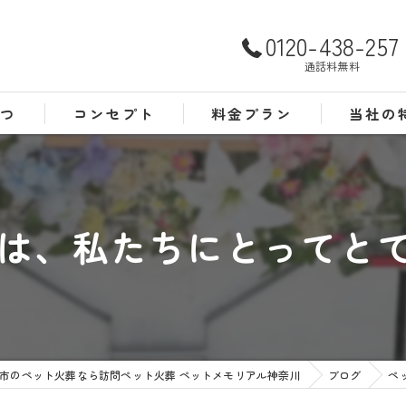
0120-438-257
通話料無料
さつ
コンセプト
料金プラン
当社の
よくある質問
犬
猫
は、私たちにとってとても
訪問
24時間
葬儀
市のペット火葬なら訪問ペット火葬 ペットメモリアル神奈川
ブログ
ペ