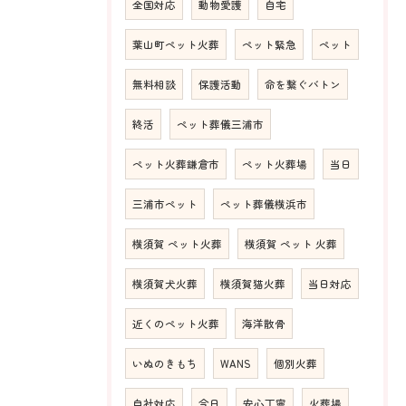
全国対応
動物愛護
自宅
葉山町ペット火葬
ペット緊急
ペット
無料相談
保護活動
命を繋ぐバトン
終活
ペット葬儀三浦市
ペット火葬鎌倉市
ペット火葬場
当日
三浦市ペット
ペット葬儀横浜市
横須賀 ペット火葬
横須賀 ペット 火葬
横須賀犬火葬
横須賀猫火葬
当日対応
近くのペット火葬
海洋散骨
いぬのきもち
WANS
個別火葬
自社対応
今日
安心丁寧
火葬場