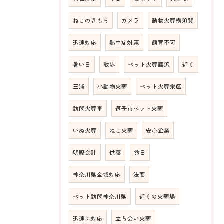
ねこのきもち
カメラ
動物火葬横須賀
迅速対応
熱中症対策
飼育不可
暑い日
散歩
ペット火葬藤沢
近く
三浦
小動物火葬
ペット火葬栄区
訪問火葬車
逗子市ペット火葬
いぬ火葬
ねこ火葬
安心企業
明瞭会計
供養
命日
神奈川県全域対応
法要
ペット訪問神奈川県
近くの火葬場
迅速に対応
立ち会い火葬