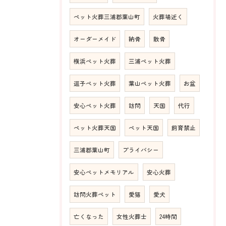
ペット火葬三浦郡葉山町
火葬場近く
オーダーメイド
納骨
散骨
横浜ペット火葬
三浦ペット火葬
逗子ペット火葬
葉山ペット火葬
お盆
安心ペット火葬
訪問
天国
代行
ペット火葬天国
ペット天国
飼育禁止
三浦郡葉山町
プライバシー
安心ペットメモリアル
安心火葬
訪問火葬ペット
愛猫
愛犬
亡くなった
女性火葬士
24時間