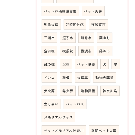
ペット葬儀横須賀市
ペット火葬
動物火葬
24時間対応
横須賀市
三浦市
逗子市
鎌倉市
葉山町
金沢区
横須賀
横浜市
藤沢市
虹の橋
火葬
ペット供養
犬
猫
インコ
粉骨
火葬車
動物火葬場
犬火葬
猫火葬
動物葬儀
神奈川県
立ち会い
ペットロス
メモリアルグッズ
ペットメモリアル神奈川
訪問ペット火葬