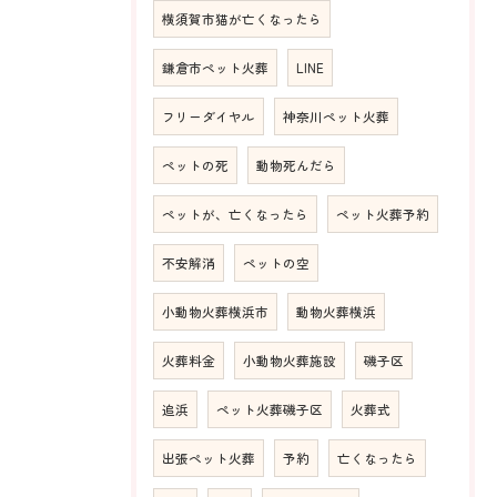
横須賀市猫が亡くなったら
鎌倉市ペット火葬
LINE
フリーダイヤル
神奈川ペット火葬
ペットの死
動物死んだら
ペットが、亡くなったら
ペット火葬予約
不安解消
ペットの空
小動物火葬横浜市
動物火葬横浜
火葬料金
小動物火葬施設
磯子区
追浜
ペット火葬磯子区
火葬式
出張ペット火葬
予約
亡くなったら