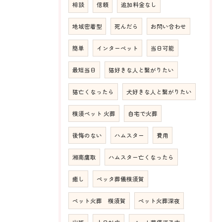
相談
信頼
追加料金なし
地域密着型
死んだら
お問い合わせ
簡単
インターペット
当日可能
最短当日
猫好きな人と繋がりたい
猫亡くなったら
犬好きな人と繋がりたい
横須ペット 火葬
自宅で火葬
後悔のない
ハムスター
費用
湘南鷹取
ハムスター亡くなったら
癒し
ペッタ葬儀横須賀
ペット火葬 横須賀
ペット火葬深夜