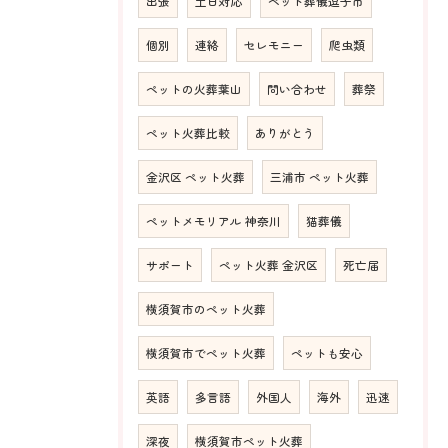
出張
土日対応
ペット葬儀逗子市
個別
連絡
セレモニー
爬虫類
ペットの火葬葉山
問い合わせ
葬祭
ペット火葬比較
ありがとう
金沢区 ペット火葬
三浦市 ペット火葬
ペットメモリアル 神奈川
猫葬儀
サポート
ペット火葬 金沢区
死亡届
横須賀市のペット火葬
横須賀市でペット火葬
ペットも安心
英語
多言語
外国人
海外
迅速
深夜
横須賀市ペット火葬