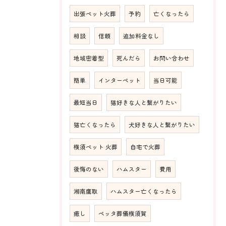
出張ペット火葬
予約
亡くなったら
相談
信頼
追加料金なし
地域密着型
死んだら
お問い合わせ
簡単
インターペット
当日可能
最短当日
猫好きな人と繋がりたい
猫亡くなったら
犬好きな人と繋がりたい
横須ペット 火葬
自宅で火葬
後悔のない
ハムスター
費用
湘南鷹取
ハムスター亡くなったら
癒し
ペッタ葬儀横須賀