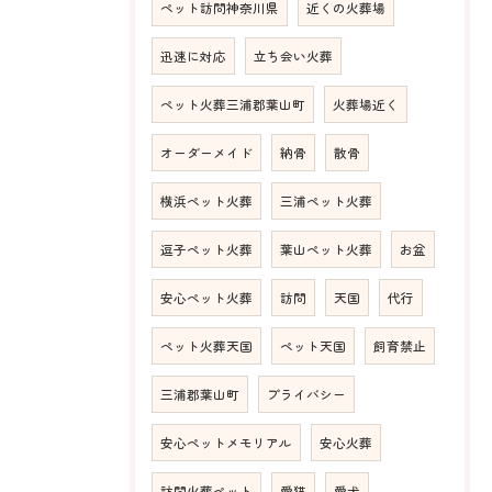
ペット訪問神奈川県
近くの火葬場
迅速に対応
立ち会い火葬
ペット火葬三浦郡葉山町
火葬場近く
オーダーメイド
納骨
散骨
横浜ペット火葬
三浦ペット火葬
逗子ペット火葬
葉山ペット火葬
お盆
安心ペット火葬
訪問
天国
代行
ペット火葬天国
ペット天国
飼育禁止
三浦郡葉山町
プライバシー
安心ペットメモリアル
安心火葬
訪問火葬ペット
愛猫
愛犬