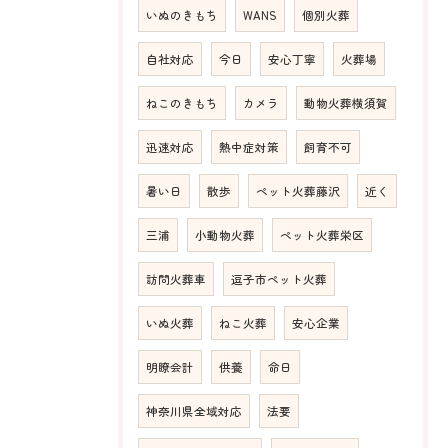
いぬのきもち
WANS
個別火葬
自社対応
今日
安心丁寧
火葬場
ねこのきもち
カメラ
動物火葬横須賀
迅速対応
熱中症対策
飼育不可
暑い日
散歩
ペット火葬藤沢
近く
三浦
小動物火葬
ペット火葬栄区
訪問火葬車
逗子市ペット火葬
いぬ火葬
ねこ火葬
安心企業
明瞭会計
供養
命日
神奈川県全域対応
法要