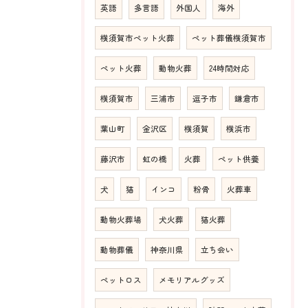
英語
多言語
外国人
海外
横須賀市ペット火葬
ペット葬儀横須賀市
ペット火葬
動物火葬
24時間対応
横須賀市
三浦市
逗子市
鎌倉市
葉山町
金沢区
横須賀
横浜市
藤沢市
虹の橋
火葬
ペット供養
犬
猫
インコ
粉骨
火葬車
動物火葬場
犬火葬
猫火葬
動物葬儀
神奈川県
立ち会い
ペットロス
メモリアルグッズ