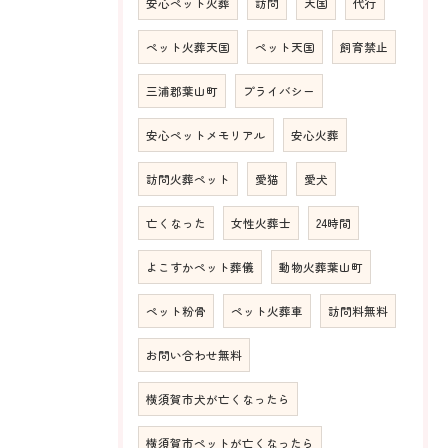
安心ペット火葬
訪問
天国
代行
ペット火葬天国
ペット天国
飼育禁止
三浦郡葉山町
プライバシー
安心ペットメモリアル
安心火葬
訪問火葬ペット
愛猫
愛犬
亡くなった
女性火葬士
24時間
よこすかペット葬儀
動物火葬葉山町
ペット粉骨
ペット火葬車
訪問料無料
お問い合わせ無料
横須賀市犬が亡くなったら
横須賀市ペットが亡くなったら