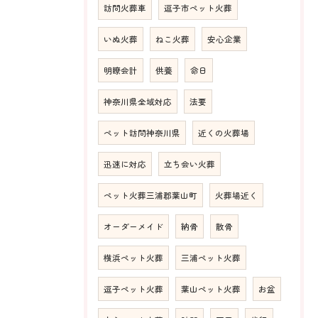
訪問火葬車
逗子市ペット火葬
いぬ火葬
ねこ火葬
安心企業
明瞭会計
供養
命日
神奈川県全域対応
法要
ペット訪問神奈川県
近くの火葬場
迅速に対応
立ち会い火葬
ペット火葬三浦郡葉山町
火葬場近く
オーダーメイド
納骨
散骨
横浜ペット火葬
三浦ペット火葬
逗子ペット火葬
葉山ペット火葬
お盆