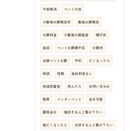
不安解消
ペットの空
小動物火葬横浜市
動物火葬横浜
火葬料金
小動物火葬施設
磯子区
追浜
ペット火葬磯子区
火葬式
出張ペット火葬
予約
亡くなったら
相談
信頼
追加料金なし
地域密着型
死んだら
お問い合わせ
簡単
インターペット
当日可能
最短当日
猫好きな人と繋がりたい
猫亡くなったら
犬好きな人と繋がりたい