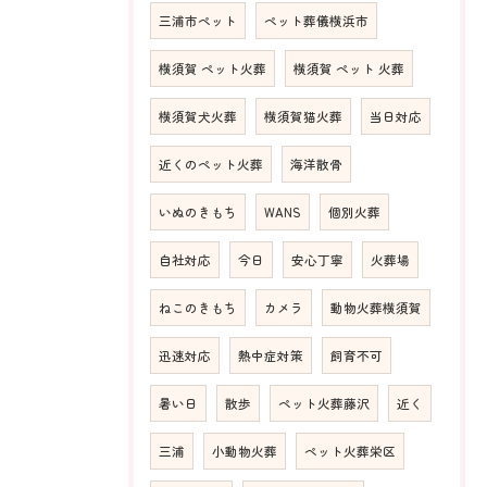
三浦市ペット
ペット葬儀横浜市
横須賀 ペット火葬
横須賀 ペット 火葬
横須賀犬火葬
横須賀猫火葬
当日対応
近くのペット火葬
海洋散骨
いぬのきもち
WANS
個別火葬
自社対応
今日
安心丁寧
火葬場
ねこのきもち
カメラ
動物火葬横須賀
迅速対応
熱中症対策
飼育不可
暑い日
散歩
ペット火葬藤沢
近く
三浦
小動物火葬
ペット火葬栄区