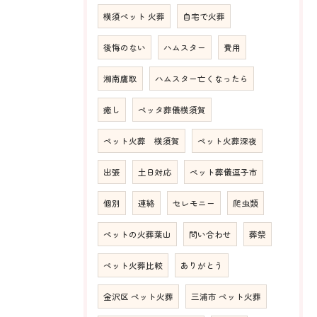
横須ペット 火葬
自宅で火葬
後悔のない
ハムスター
費用
湘南鷹取
ハムスター亡くなったら
癒し
ペッタ葬儀横須賀
ペット火葬 横須賀
ペット火葬深夜
出張
土日対応
ペット葬儀逗子市
個別
連絡
セレモニー
爬虫類
ペットの火葬葉山
問い合わせ
葬祭
ペット火葬比較
ありがとう
金沢区 ペット火葬
三浦市 ペット火葬