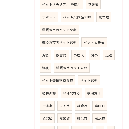
ペットメモリアル 神奈川
猫葬儀
サポート
ペット火葬 金沢区
死亡届
横須賀市のペット火葬
横須賀市でペット火葬
ペットも安心
英語
多言語
外国人
海外
迅速
深夜
横須賀市ペット火葬
ペット葬儀横須賀市
ペット火葬
動物火葬
24時間対応
横須賀市
三浦市
逗子市
鎌倉市
葉山町
金沢区
横須賀
横浜市
藤沢市