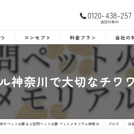
0120-438-257
通話料無料
さつ
コンセプト
料金プラン
当社の
よくある質問
犬
猫
ル神奈川で大切なチワワち
訪問
24時間
葬儀
市のペット火葬なら訪問ペット火葬 ペットメモリアル神奈川
ブログ
以