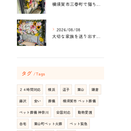
横須賀市三春町で猫ちゃんのペット葬儀、ペット火葬をお手伝いさ...
2026/08/08
大切な家族を送り出すお手伝いをしました。
タグ
Tags
２４時間対応
横浜
逗子
葉山
鎌倉
藤沢
安い
葬儀
横須賀市 ペット葬儀
ペット葬儀 神奈川
全国対応
動物愛護
自宅
葉山町ペット火葬
ペット緊急