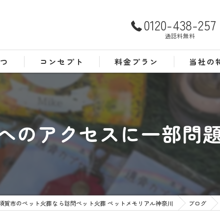
0120-438-257
通話料無料
さつ
コンセプト
料金プラン
当社の
よくある質問
犬
猫
へのアクセスに一部問
訪問
24時間
葬儀
須賀市のペット火葬なら訪問ペット火葬 ペットメモリアル神奈川
ブログ