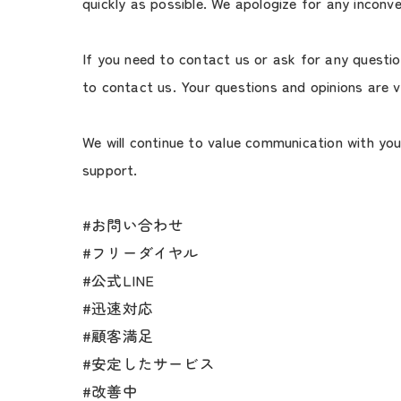
quickly as possible. We apologize for any inconv
If you need to contact us or ask for any question
to contact us. Your questions and opinions are v
We will continue to value communication with yo
support.
#お問い合わせ
#フリーダイヤル
#公式LINE
#迅速対応
#顧客満足
#安定したサービス
#改善中