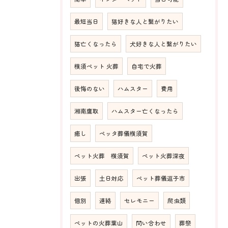
最短当日
猫好きな人と繋がりたい
猫亡くなったら
犬好きな人と繋がりたい
横須ペット 火葬
自宅で火葬
後悔のない
ハムスター
費用
湘南鷹取
ハムスター亡くなったら
癒し
ペッタ葬儀横須賀
ペット火葬 横須賀
ペット火葬深夜
出張
土日対応
ペット葬儀逗子市
個別
連絡
セレモニー
爬虫類
ペットの火葬葉山
問い合わせ
葬祭