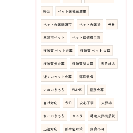
終活
ペット葬儀三浦市
ペット火葬鎌倉市
ペット火葬場
当日
三浦市ペット
ペット葬儀横浜市
横須賀 ペット火葬
横須賀 ペット 火葬
横須賀犬火葬
横須賀猫火葬
当日対応
近くのペット火葬
海洋散骨
いぬのきもち
WANS
個別火葬
自社対応
今日
安心丁寧
火葬場
ねこのきもち
カメラ
動物火葬横須賀
迅速対応
熱中症対策
飼育不可