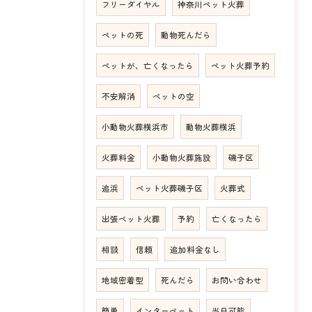
フリーダイヤル
神奈川ペット火葬
ペットの死
動物死んだら
ペットが、亡くなったら
ペット火葬予約
不安解消
ペットの空
小動物火葬横浜市
動物火葬横浜
火葬料金
小動物火葬施設
磯子区
追浜
ペット火葬磯子区
火葬式
出張ペット火葬
予約
亡くなったら
相談
信頼
追加料金なし
地域密着型
死んだら
お問い合わせ
簡単
インターペット
当日可能