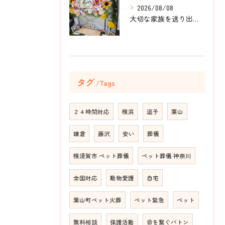
2026/08/08
大切な家族を送り出すお手伝いをしました。
タグ
Tags
２４時間対応
横浜
逗子
葉山
鎌倉
藤沢
安い
葬儀
横須賀市 ペット葬儀
ペット葬儀 神奈川
全国対応
動物愛護
自宅
葉山町ペット火葬
ペット緊急
ペット
無料相談
保護活動
命を繋ぐバトン