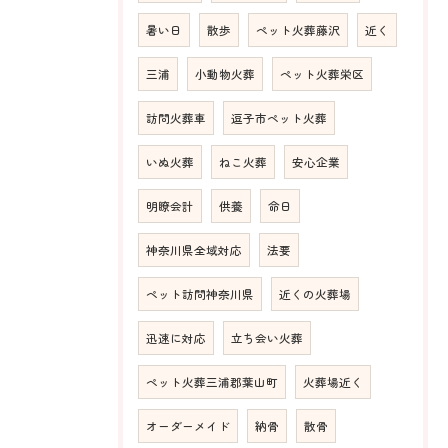
暑い日
散歩
ペット火葬藤沢
近く
三浦
小動物火葬
ペット火葬栄区
訪問火葬車
逗子市ペット火葬
いぬ火葬
ねこ火葬
安心企業
明瞭会計
供養
命日
神奈川県全域対応
法要
ペット訪問神奈川県
近くの火葬場
迅速に対応
立ち会い火葬
ペット火葬三浦郡葉山町
火葬場近く
オーダーメイド
納骨
散骨