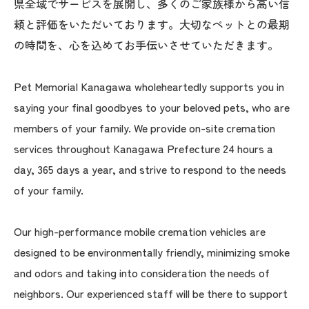
県全域でサービスを展開し、多くのご家族様から高い信
頼と評価をいただいております。大切なペットとの最期
の時間を、心を込めてお手伝いさせていただきます。
Pet Memorial Kanagawa wholeheartedly supports you in
saying your final goodbyes to your beloved pets, who are
members of your family. We provide on-site cremation
services throughout Kanagawa Prefecture 24 hours a
day, 365 days a year, and strive to respond to the needs
of your family.
Our high-performance mobile cremation vehicles are
designed to be environmentally friendly, minimizing smoke
and odors and taking into consideration the needs of
neighbors. Our experienced staff will be there to support