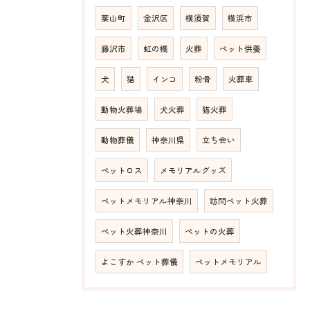
葉山町
金沢区
横須賀
横浜市
藤沢市
虹の橋
火葬
ペット供養
犬
猫
インコ
粉骨
火葬車
動物火葬場
犬火葬
猫火葬
動物葬儀
神奈川県
立ち会い
ペットロス
メモリアルグッズ
ペットメモリアル神奈川
訪問ペット火葬
ペット火葬神奈川
ペットの火葬
よこすか ペット葬儀
ペットメモリアル