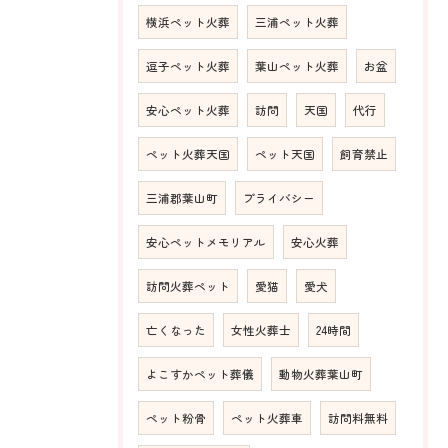
横浜ペット火葬
三浦ペット火葬
逗子ペット火葬
葉山ペット火葬
お盆
安心ペット火葬
訪問
天国
代行
ペット火葬天国
ペット天国
飼育禁止
三浦郡葉山町
プライバシー
安心ペットメモリアル
安心火葬
訪問火葬ペット
愛猫
愛犬
亡くなった
女性火葬士
24時間
よこすかペット葬儀
動物火葬葉山町
ペット粉骨
ペット火葬車
訪問料無料