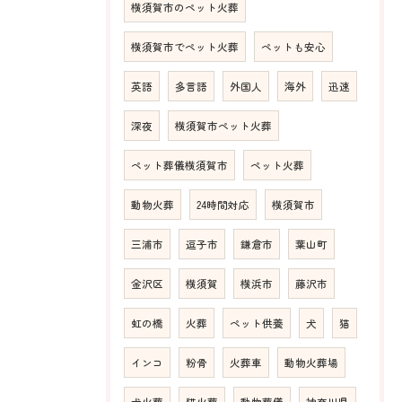
横須賀市のペット火葬
横須賀市でペット火葬
ペットも安心
英語
多言語
外国人
海外
迅速
深夜
横須賀市ペット火葬
ペット葬儀横須賀市
ペット火葬
動物火葬
24時間対応
横須賀市
三浦市
逗子市
鎌倉市
葉山町
金沢区
横須賀
横浜市
藤沢市
虹の橋
火葬
ペット供養
犬
猫
インコ
粉骨
火葬車
動物火葬場