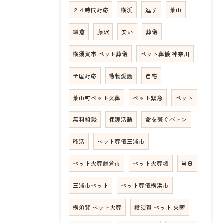
２４時間対応
横浜
逗子
葉山
鎌倉
藤沢
安い
葬儀
横須賀市 ペット葬儀
ペット葬儀 神奈川
全国対応
動物愛護
自宅
葉山町ペット火葬
ペット緊急
ペット
無料相談
保護活動
命を繋ぐバトン
終活
ペット葬儀三浦市
ペット火葬鎌倉市
ペット火葬場
当日
三浦市ペット
ペット葬儀横浜市
横須賀 ペット火葬
横須賀 ペット 火葬