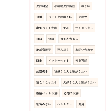
火葬料金
小動物火葬施設
磯子区
追浜
ペット火葬磯子区
火葬式
出張ペット火葬
予約
亡くなったら
相談
信頼
追加料金なし
地域密着型
死んだら
お問い合わせ
簡単
インターペット
当日可能
最短当日
猫好きな人と繋がりたい
猫亡くなったら
犬好きな人と繋がりたい
横須ペット 火葬
自宅で火葬
後悔のない
ハムスター
費用