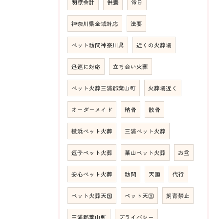
明瞭会計
供養
命日
神奈川県全域対応
法要
ペット訪問神奈川県
近くの火葬場
迅速に対応
立ち会い火葬
ペット火葬三浦郡葉山町
火葬場近く
オーダーメイド
納骨
散骨
横浜ペット火葬
三浦ペット火葬
逗子ペット火葬
葉山ペット火葬
お盆
安心ペット火葬
訪問
天国
代行
ペット火葬天国
ペット天国
飼育禁止
三浦郡葉山町
プライバシー