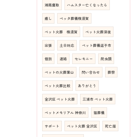
湘南鷹取
ハムスター亡くなったら
癒し
ペッタ葬儀横須賀
ペット火葬 横須賀
ペット火葬深夜
出張
土日対応
ペット葬儀逗子市
個別
連絡
セレモニー
爬虫類
ペットの火葬葉山
問い合わせ
葬祭
ペット火葬比較
ありがとう
金沢区 ペット火葬
三浦市 ペット火葬
ペットメモリアル 神奈川
猫葬儀
サポート
ペット火葬 金沢区
死亡届