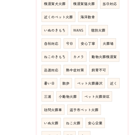
横須賀犬火葬
横須賀猫火葬
当日対応
近くのペット火葬
海洋散骨
いぬのきもち
WANS
個別火葬
自社対応
今日
安心丁寧
火葬場
ねこのきもち
カメラ
動物火葬横須賀
迅速対応
熱中症対策
飼育不可
暑い日
散歩
ペット火葬藤沢
近く
三浦
小動物火葬
ペット火葬栄区
訪問火葬車
逗子市ペット火葬
いぬ火葬
ねこ火葬
安心企業