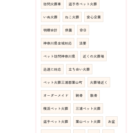
訪問火葬車
逗子市ペット火葬
いぬ火葬
ねこ火葬
安心企業
明瞭会計
供養
命日
神奈川県全域対応
法要
ペット訪問神奈川県
近くの火葬場
迅速に対応
立ち会い火葬
ペット火葬三浦郡葉山町
火葬場近く
オーダーメイド
納骨
散骨
横浜ペット火葬
三浦ペット火葬
逗子ペット火葬
葉山ペット火葬
お盆