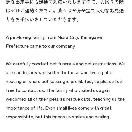
急な出来事にも迅速に対応いたしますので、お困りの際
はぜひご連絡ください。我々は全身全霊で大切なお見送
りをお手伝いさせていただきます。
A pet-loving family from Miura City, Kanagawa
Prefecture came to our company.
We carefully conduct pet funerals and pet cremations. We
are particularly well-suited to those who live in public
housing or where pet keeping is prohibited, so please feel
free to contact us. The family who visited us again
welcomed all of their pets as rescue cats, teaching us the
importance of life. Even small lives come with great
responsibility, but this brings us smiles and healing.