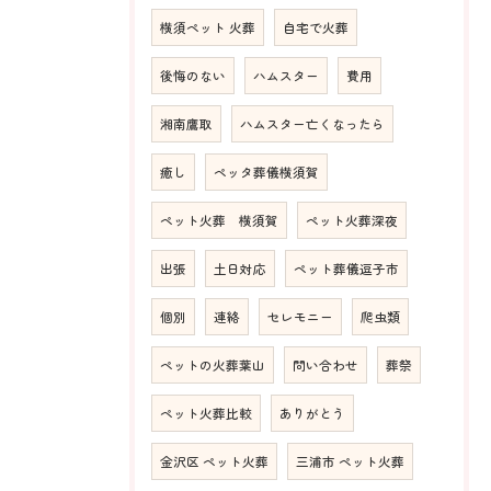
横須ペット 火葬
自宅で火葬
後悔のない
ハムスター
費用
湘南鷹取
ハムスター亡くなったら
癒し
ペッタ葬儀横須賀
ペット火葬 横須賀
ペット火葬深夜
出張
土日対応
ペット葬儀逗子市
個別
連絡
セレモニー
爬虫類
ペットの火葬葉山
問い合わせ
葬祭
ペット火葬比較
ありがとう
金沢区 ペット火葬
三浦市 ペット火葬