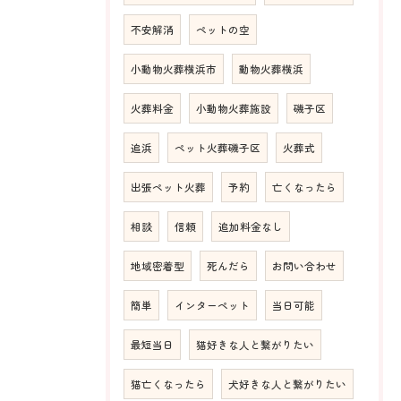
不安解消
ペットの空
小動物火葬横浜市
動物火葬横浜
火葬料金
小動物火葬施設
磯子区
追浜
ペット火葬磯子区
火葬式
出張ペット火葬
予約
亡くなったら
相談
信頼
追加料金なし
地域密着型
死んだら
お問い合わせ
簡単
インターペット
当日可能
最短当日
猫好きな人と繋がりたい
猫亡くなったら
犬好きな人と繋がりたい