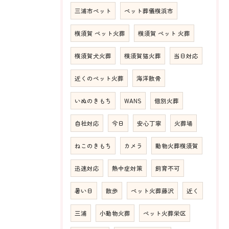
三浦市ペット
ペット葬儀横浜市
横須賀 ペット火葬
横須賀 ペット 火葬
横須賀犬火葬
横須賀猫火葬
当日対応
近くのペット火葬
海洋散骨
いぬのきもち
WANS
個別火葬
自社対応
今日
安心丁寧
火葬場
ねこのきもち
カメラ
動物火葬横須賀
迅速対応
熱中症対策
飼育不可
暑い日
散歩
ペット火葬藤沢
近く
三浦
小動物火葬
ペット火葬栄区