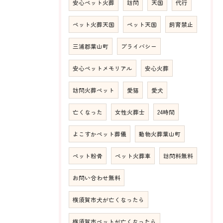
安心ペット火葬
訪問
天国
代行
ペット火葬天国
ペット天国
飼育禁止
三浦郡葉山町
プライバシー
安心ペットメモリアル
安心火葬
訪問火葬ペット
愛猫
愛犬
亡くなった
女性火葬士
24時間
よこすかペット葬儀
動物火葬葉山町
ペット粉骨
ペット火葬車
訪問料無料
お問い合わせ無料
横須賀市犬が亡くなったら
横須賀市ペットが亡くなったら