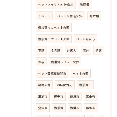
ペットメモリアル 神奈川
猫葬儀
サポート
ペット火葬 金沢区
死亡届
横須賀市のペット火葬
横須賀市でペット火葬
ペットも安心
英語
多言語
外国人
海外
迅速
深夜
横須賀市ペット火葬
ペット葬儀横須賀市
ペット火葬
動物火葬
24時間対応
横須賀市
三浦市
逗子市
鎌倉市
葉山町
金沢区
横須賀
横浜市
藤沢市