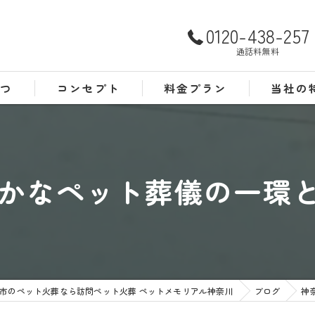
0120-438-257
通話料無料
さつ
コンセプト
料金プラン
当社の
よくある質問
犬
猫
かなペット葬儀の一環とし
訪問
24時間
葬儀
市のペット火葬なら訪問ペット火葬 ペットメモリアル神奈川
ブログ
神