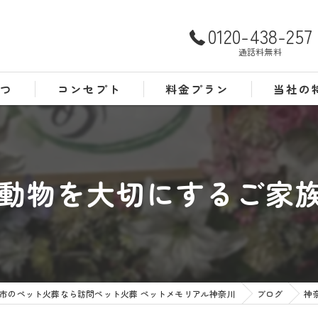
0120-438-257
通話料無料
さつ
コンセプト
料金プラン
当社の
よくある質問
犬
猫
動物を大切にするご家族様
訪問
24時間
葬儀
市のペット火葬なら訪問ペット火葬 ペットメモリアル神奈川
ブログ
神