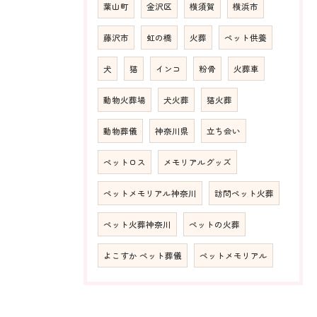
葉山町
金沢区
横須賀
横浜市
藤沢市
虹の橋
火葬
ペット供養
犬
猫
インコ
粉骨
火葬車
動物火葬場
犬火葬
猫火葬
動物葬儀
神奈川県
立ち会い
ペットロス
メモリアルグッズ
ペットメモリアル神奈川
訪問ペット火葬
ペット火葬神奈川
ペットの火葬
よこすか ペット葬儀
ペットメモリアル