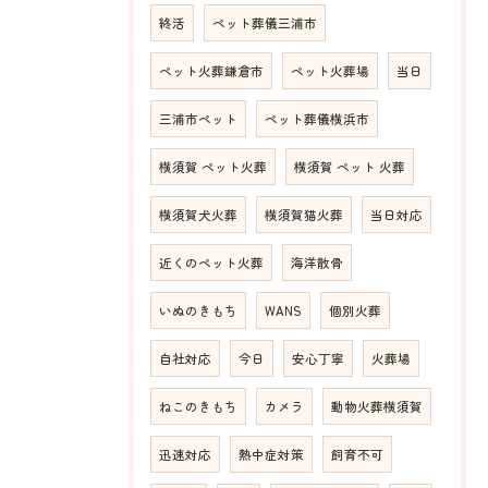
終活
ペット葬儀三浦市
ペット火葬鎌倉市
ペット火葬場
当日
三浦市ペット
ペット葬儀横浜市
横須賀 ペット火葬
横須賀 ペット 火葬
横須賀犬火葬
横須賀猫火葬
当日対応
近くのペット火葬
海洋散骨
いぬのきもち
WANS
個別火葬
自社対応
今日
安心丁寧
火葬場
ねこのきもち
カメラ
動物火葬横須賀
迅速対応
熱中症対策
飼育不可