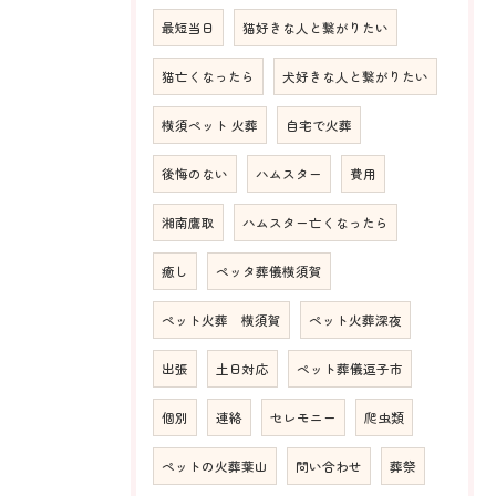
最短当日
猫好きな人と繋がりたい
猫亡くなったら
犬好きな人と繋がりたい
横須ペット 火葬
自宅で火葬
後悔のない
ハムスター
費用
湘南鷹取
ハムスター亡くなったら
癒し
ペッタ葬儀横須賀
ペット火葬 横須賀
ペット火葬深夜
出張
土日対応
ペット葬儀逗子市
個別
連絡
セレモニー
爬虫類
ペットの火葬葉山
問い合わせ
葬祭