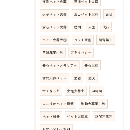
横浜ペット火葬
三浦ペット火葬
逗子ペット火葬
葉山ペット火葬
お盆
安心ペット火葬
訪問
天国
代行
ペット火葬天国
ペット天国
飼育禁止
三浦郡葉山町
プライバシー
安心ペットメモリアル
安心火葬
訪問火葬ペット
愛猫
愛犬
亡くなった
女性火葬士
24時間
よこすかペット葬儀
動物火葬葉山町
ペット粉骨
ペット火葬車
訪問料無料
お問い合わせ無料