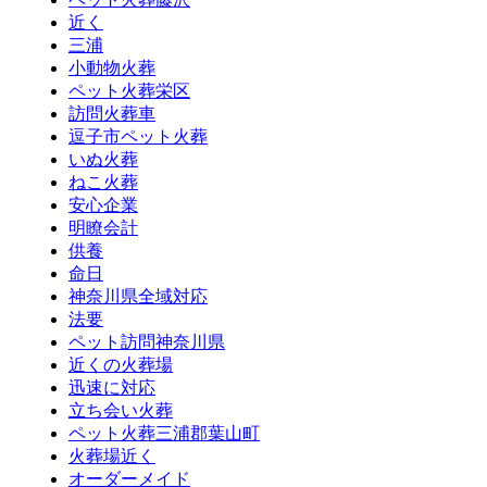
近く
三浦
小動物火葬
ペット火葬栄区
訪問火葬車
逗子市ペット火葬
いぬ火葬
ねこ火葬
安心企業
明瞭会計
供養
命日
神奈川県全域対応
法要
ペット訪問神奈川県
近くの火葬場
迅速に対応
立ち会い火葬
ペット火葬三浦郡葉山町
火葬場近く
オーダーメイド