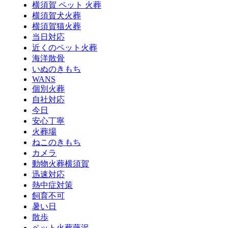
横須賀 ペット 火葬
横須賀犬火葬
横須賀猫火葬
当日対応
近くのペット火葬
海洋散骨
いぬのきもち
WANS
個別火葬
自社対応
今日
安心丁寧
火葬場
ねこのきもち
カメラ
動物火葬横須賀
迅速対応
熱中症対策
飼育不可
暑い日
散歩
ペット火葬藤沢