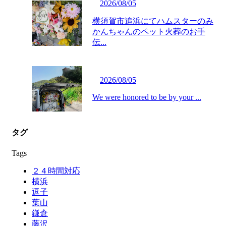
2026/08/05
横須賀市追浜にてハムスターのみ
かんちゃんのペット火葬のお手
伝...
2026/08/05
We were honored to be by your ...
タグ
Tags
２４時間対応
横浜
逗子
葉山
鎌倉
藤沢