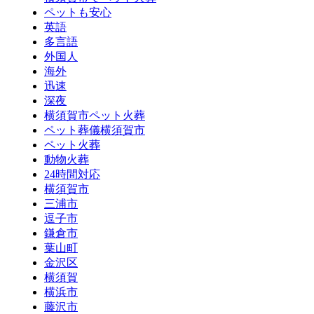
ペットも安心
英語
多言語
外国人
海外
迅速
深夜
横須賀市ペット火葬
ペット葬儀横須賀市
ペット火葬
動物火葬
24時間対応
横須賀市
三浦市
逗子市
鎌倉市
葉山町
金沢区
横須賀
横浜市
藤沢市