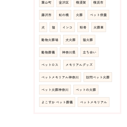
葉山町
金沢区
横須賀
横浜市
藤沢市
虹の橋
火葬
ペット供養
犬
猫
インコ
粉骨
火葬車
動物火葬場
犬火葬
猫火葬
動物葬儀
神奈川県
立ち会い
ペットロス
メモリアルグッズ
ペットメモリアル神奈川
訪問ペット火葬
ペット火葬神奈川
ペットの火葬
よこすか ペット葬儀
ペットメモリアル