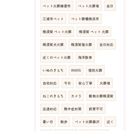
ペット火葬鎌倉市
ペット火葬場
当日
三浦市ペット
ペット葬儀横浜市
横須賀 ペット火葬
横須賀 ペット 火葬
横須賀犬火葬
横須賀猫火葬
当日対応
近くのペット火葬
海洋散骨
いぬのきもち
WANS
個別火葬
自社対応
今日
安心丁寧
火葬場
ねこのきもち
カメラ
動物火葬横須賀
迅速対応
熱中症対策
飼育不可
暑い日
散歩
ペット火葬藤沢
近く