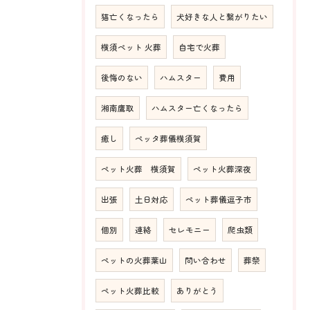
猫亡くなったら
犬好きな人と繋がりたい
横須ペット 火葬
自宅で火葬
後悔のない
ハムスター
費用
湘南鷹取
ハムスター亡くなったら
癒し
ペッタ葬儀横須賀
ペット火葬 横須賀
ペット火葬深夜
出張
土日対応
ペット葬儀逗子市
個別
連絡
セレモニー
爬虫類
ペットの火葬葉山
問い合わせ
葬祭
ペット火葬比較
ありがとう