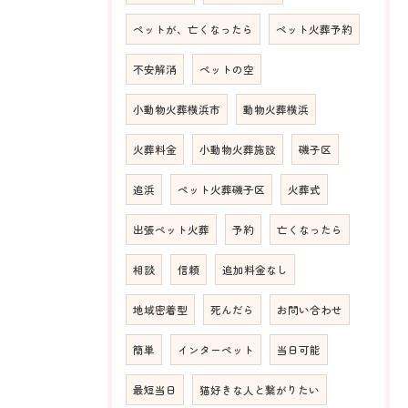
ペットが、亡くなったら
ペット火葬予約
不安解消
ペットの空
小動物火葬横浜市
動物火葬横浜
火葬料金
小動物火葬施設
磯子区
追浜
ペット火葬磯子区
火葬式
出張ペット火葬
予約
亡くなったら
相談
信頼
追加料金なし
地域密着型
死んだら
お問い合わせ
簡単
インターペット
当日可能
最短当日
猫好きな人と繋がりたい