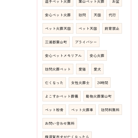
逗子ペット火葬
葉山ペット火葬
お盆
安心ペット火葬
訪問
天国
代行
ペット火葬天国
ペット天国
飼育禁止
三浦郡葉山町
プライバシー
安心ペットメモリアル
安心火葬
訪問火葬ペット
愛猫
愛犬
亡くなった
女性火葬士
24時間
よこすかペット葬儀
動物火葬葉山町
ペット粉骨
ペット火葬車
訪問料無料
お問い合わせ無料
横須賀市犬が亡くなったら