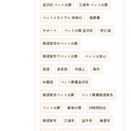
金沢区 ペット火葬
三浦市 ペット火葬
ペットメモリアル 神奈川
猫葬儀
サポート
ペット火葬 金沢区
死亡届
横須賀市のペット火葬
横須賀市でペット火葬
ペットも安心
英語
多言語
外国人
海外
対義語
ペット葬儀金沢区
横須賀市ペット火葬
ペット葬儀横須賀市
ペット火葬
動物火葬
24時間対応
横須賀市
三浦市
逗子市
鎌倉市