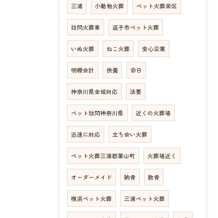
三浦
小動物火葬
ペット火葬栄区
訪問火葬車
逗子市ペット火葬
いぬ火葬
ねこ火葬
安心企業
明瞭会計
供養
命日
神奈川県全域対応
法要
ペット訪問神奈川県
近くの火葬場
迅速に対応
立ち会い火葬
ペット火葬三浦郡葉山町
火葬場近く
オーダーメイド
納骨
散骨
横浜ペット火葬
三浦ペット火葬