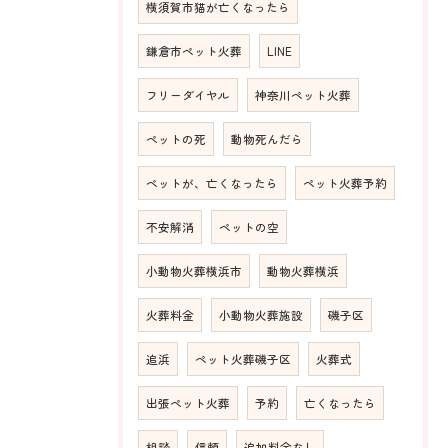
横須賀市猫が亡くなったら
鎌倉市ペット火葬
LINE
フリーダイヤル
神奈川ペット火葬
ペットの死
動物死んだら
ペットが、亡くなったら
ペット火葬予約
不安解消
ペットの空
小動物火葬横浜市
動物火葬横浜
火葬料金
小動物火葬施設
磯子区
追浜
ペット火葬磯子区
火葬式
出張ペット火葬
予約
亡くなったら
相談
信頼
追加料金なし