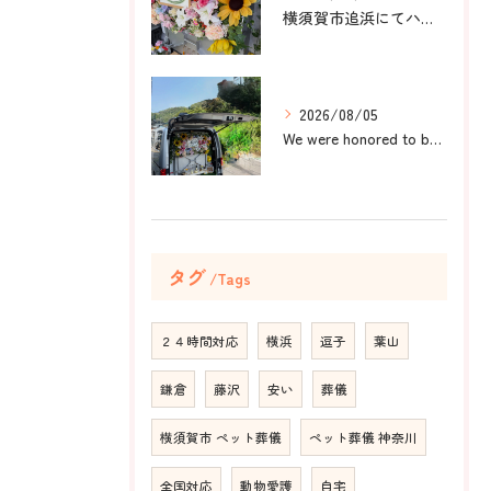
横須賀市追浜にてハムスターのみかんちゃんのペット火葬のお手伝...
2026/08/05
We were honored to be by your ...
タグ
Tags
２４時間対応
横浜
逗子
葉山
鎌倉
藤沢
安い
葬儀
横須賀市 ペット葬儀
ペット葬儀 神奈川
全国対応
動物愛護
自宅