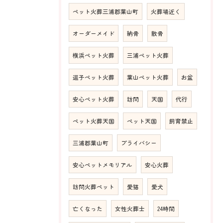
ペット火葬三浦郡葉山町
火葬場近く
オーダーメイド
納骨
散骨
横浜ペット火葬
三浦ペット火葬
逗子ペット火葬
葉山ペット火葬
お盆
安心ペット火葬
訪問
天国
代行
ペット火葬天国
ペット天国
飼育禁止
三浦郡葉山町
プライバシー
安心ペットメモリアル
安心火葬
訪問火葬ペット
愛猫
愛犬
亡くなった
女性火葬士
24時間