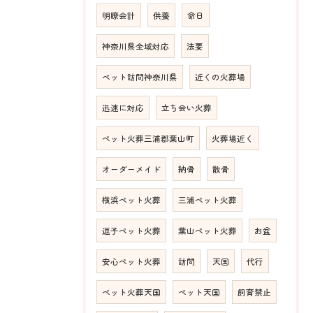
明瞭会計
供養
命日
神奈川県全域対応
法要
ペット訪問神奈川県
近くの火葬場
迅速に対応
立ち会い火葬
ペット火葬三浦郡葉山町
火葬場近く
オーダーメイド
納骨
散骨
横浜ペット火葬
三浦ペット火葬
逗子ペット火葬
葉山ペット火葬
お盆
安心ペット火葬
訪問
天国
代行
ペット火葬天国
ペット天国
飼育禁止