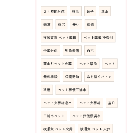
２４時間対応
横浜
逗子
葉山
鎌倉
藤沢
安い
葬儀
横須賀市 ペット葬儀
ペット葬儀 神奈川
全国対応
動物愛護
自宅
葉山町ペット火葬
ペット緊急
ペット
無料相談
保護活動
命を繋ぐバトン
終活
ペット葬儀三浦市
ペット火葬鎌倉市
ペット火葬場
当日
三浦市ペット
ペット葬儀横浜市
横須賀 ペット火葬
横須賀 ペット 火葬