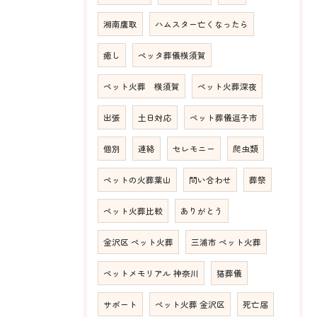
湘南鷹取
ハムスター亡くなったら
癒し
ペッタ葬儀横須賀
ペット火葬 横須賀
ペット火葬深夜
出張
土日対応
ペット葬儀逗子市
個別
連絡
セレモニー
爬虫類
ペットの火葬葉山
問い合わせ
葬祭
ペット火葬比較
ありがとう
金沢区 ペット火葬
三浦市 ペット火葬
ペットメモリアル 神奈川
猫葬儀
サポート
ペット火葬 金沢区
死亡届