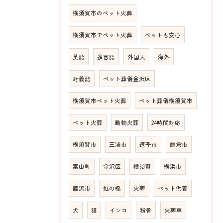
横須賀市のペット火葬
横須賀市でペット火葬
ペットも安心
英語
多言語
外国人
海外
対義語
ペット葬儀金沢区
横須賀市ペット火葬
ペット葬儀横須賀市
ペット火葬
動物火葬
24時間対応
横須賀市
三浦市
逗子市
鎌倉市
葉山町
金沢区
横須賀
横浜市
藤沢市
虹の橋
火葬
ペット供養
犬
猫
インコ
粉骨
火葬車