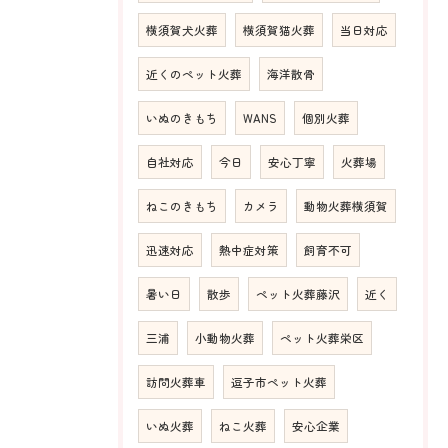
横須賀犬火葬
横須賀猫火葬
当日対応
近くのペット火葬
海洋散骨
いぬのきもち
WANS
個別火葬
自社対応
今日
安心丁寧
火葬場
ねこのきもち
カメラ
動物火葬横須賀
迅速対応
熱中症対策
飼育不可
暑い日
散歩
ペット火葬藤沢
近く
三浦
小動物火葬
ペット火葬栄区
訪問火葬車
逗子市ペット火葬
いぬ火葬
ねこ火葬
安心企業