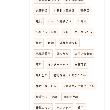
火葬料金
小動物火葬施設
磯子区
追浜
ペット火葬磯子区
火葬式
出張ペット火葬
予約
亡くなったら
相談
信頼
追加料金なし
地域密着型
死んだら
お問い合わせ
簡単
インターペット
当日可能
最短当日
猫好きな人と繋がりたい
猫亡くなったら
犬好きな人と繋がりたい
横須ペット 火葬
自宅で火葬
後悔のない
ハムスター
費用