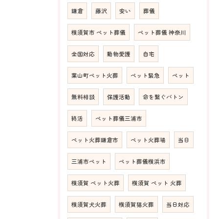
鎌倉
藤沢
安い
葬儀
横須賀市 ペット葬儀
ペット葬儀 神奈川
全国対応
動物愛護
自宅
葉山町ペット火葬
ペット緊急
ペット
無料相談
保護活動
命を繋ぐバトン
終活
ペット葬儀三浦市
ペット火葬鎌倉市
ペット火葬場
当日
三浦市ペット
ペット葬儀横浜市
横須賀 ペット火葬
横須賀 ペット 火葬
横須賀犬火葬
横須賀猫火葬
当日対応