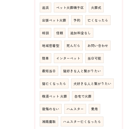
追浜
ペット火葬磯子区
火葬式
出張ペット火葬
予約
亡くなったら
相談
信頼
追加料金なし
地域密着型
死んだら
お問い合わせ
簡単
インターペット
当日可能
最短当日
猫好きな人と繋がりたい
猫亡くなったら
犬好きな人と繋がりたい
横須ペット 火葬
自宅で火葬
後悔のない
ハムスター
費用
湘南鷹取
ハムスター亡くなったら