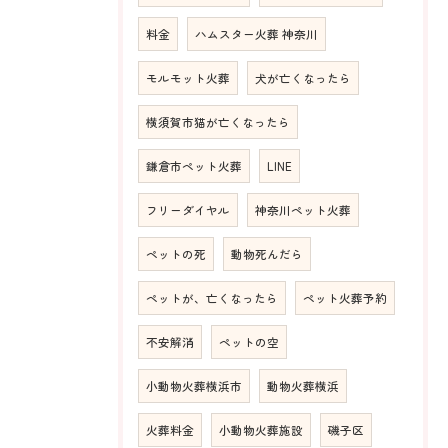
料金
ハムスター火葬 神奈川
モルモット火葬
犬が亡くなったら
横須賀市猫が亡くなったら
鎌倉市ペット火葬
LINE
フリーダイヤル
神奈川ペット火葬
ペットの死
動物死んだら
ペットが、亡くなったら
ペット火葬予約
不安解消
ペットの空
小動物火葬横浜市
動物火葬横浜
火葬料金
小動物火葬施設
磯子区