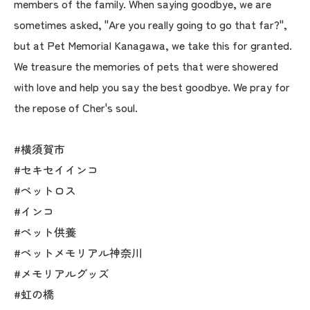
members of the family. When saying goodbye, we are
sometimes asked, "Are you really going to go that far?",
but at Pet Memorial Kanagawa, we take this for granted.
We treasure the memories of pets that were showered
with love and help you say the best goodbye. We pray for
the repose of Cher's soul.
#横須賀市
#セキセイインコ
#ペットロス
#インコ
#ペット供養
#ペットメモリアル神奈川
#メモリアルグッズ
#虹の橋