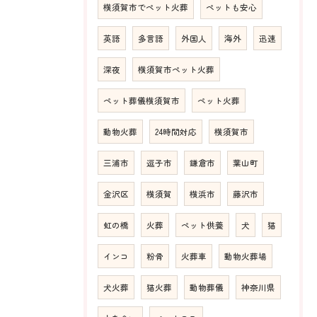
横須賀市でペット火葬
ペットも安心
英語
多言語
外国人
海外
迅速
深夜
横須賀市ペット火葬
ペット葬儀横須賀市
ペット火葬
動物火葬
24時間対応
横須賀市
三浦市
逗子市
鎌倉市
葉山町
金沢区
横須賀
横浜市
藤沢市
虹の橋
火葬
ペット供養
犬
猫
インコ
粉骨
火葬車
動物火葬場
犬火葬
猫火葬
動物葬儀
神奈川県