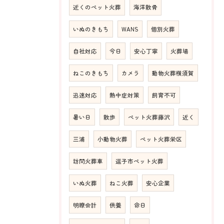
近くのペット火葬
海洋散骨
いぬのきもち
WANS
個別火葬
自社対応
今日
安心丁寧
火葬場
ねこのきもち
カメラ
動物火葬横須賀
迅速対応
熱中症対策
飼育不可
暑い日
散歩
ペット火葬藤沢
近く
三浦
小動物火葬
ペット火葬栄区
訪問火葬車
逗子市ペット火葬
いぬ火葬
ねこ火葬
安心企業
明瞭会計
供養
命日