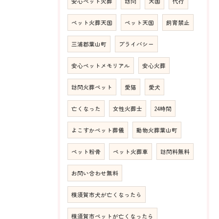
安心ペット火葬
訪問
天国
代行
ペット火葬天国
ペット天国
飼育禁止
三浦郡葉山町
プライバシー
安心ペットメモリアル
安心火葬
訪問火葬ペット
愛猫
愛犬
亡くなった
女性火葬士
24時間
よこすかペット葬儀
動物火葬葉山町
ペット粉骨
ペット火葬車
訪問料無料
お問い合わせ無料
横須賀市犬が亡くなったら
横須賀市ペットが亡くなったら