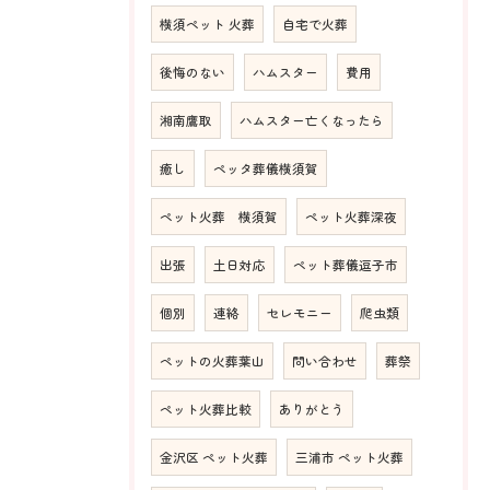
横須ペット 火葬
自宅で火葬
後悔のない
ハムスター
費用
湘南鷹取
ハムスター亡くなったら
癒し
ペッタ葬儀横須賀
ペット火葬 横須賀
ペット火葬深夜
出張
土日対応
ペット葬儀逗子市
個別
連絡
セレモニー
爬虫類
ペットの火葬葉山
問い合わせ
葬祭
ペット火葬比較
ありがとう
金沢区 ペット火葬
三浦市 ペット火葬