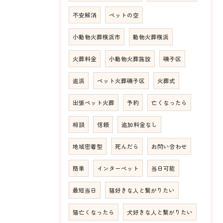
不安解消
ペットの空
小動物火葬横浜市
動物火葬横浜
火葬料金
小動物火葬施設
磯子区
追浜
ペット火葬磯子区
火葬式
出張ペット火葬
予約
亡くなったら
相談
信頼
追加料金なし
地域密着型
死んだら
お問い合わせ
簡単
インターペット
当日可能
最短当日
猫好きな人と繋がりたい
猫亡くなったら
犬好きな人と繋がりたい