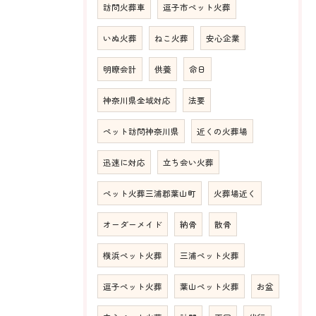
訪問火葬車
逗子市ペット火葬
いぬ火葬
ねこ火葬
安心企業
明瞭会計
供養
命日
神奈川県全域対応
法要
ペット訪問神奈川県
近くの火葬場
迅速に対応
立ち会い火葬
ペット火葬三浦郡葉山町
火葬場近く
オーダーメイド
納骨
散骨
横浜ペット火葬
三浦ペット火葬
逗子ペット火葬
葉山ペット火葬
お盆