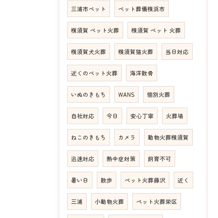
三浦市ペット
ペット葬儀横浜市
横須賀 ペット火葬
横須賀 ペット 火葬
横須賀犬火葬
横須賀猫火葬
当日対応
近くのペット火葬
海洋散骨
いぬのきもち
WANS
個別火葬
自社対応
今日
安心丁寧
火葬場
ねこのきもち
カメラ
動物火葬横須賀
迅速対応
熱中症対策
飼育不可
暑い日
散歩
ペット火葬藤沢
近く
三浦
小動物火葬
ペット火葬栄区