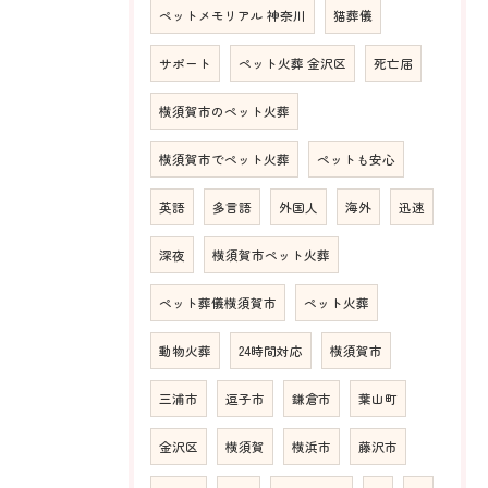
ペットメモリアル 神奈川
猫葬儀
サポート
ペット火葬 金沢区
死亡届
横須賀市のペット火葬
横須賀市でペット火葬
ペットも安心
英語
多言語
外国人
海外
迅速
深夜
横須賀市ペット火葬
ペット葬儀横須賀市
ペット火葬
動物火葬
24時間対応
横須賀市
三浦市
逗子市
鎌倉市
葉山町
金沢区
横須賀
横浜市
藤沢市