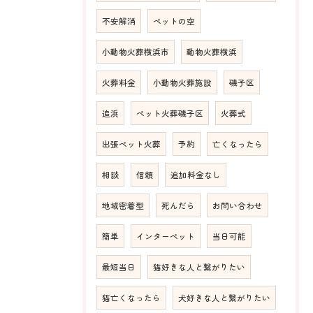
不安解消
ペットの空
小動物火葬横浜市
動物火葬横浜
火葬料金
小動物火葬施設
磯子区
追浜
ペット火葬磯子区
火葬式
出張ペット火葬
予約
亡くなったら
相談
信頼
追加料金なし
地域密着型
死んだら
お問い合わせ
簡単
インターペット
当日可能
最短当日
猫好きな人と繋がりたい
猫亡くなったら
犬好きな人と繋がりたい