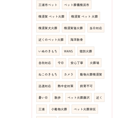
三浦市ペット
ペット葬儀横浜市
横須賀 ペット火葬
横須賀 ペット 火葬
横須賀犬火葬
横須賀猫火葬
当日対応
近くのペット火葬
海洋散骨
いぬのきもち
WANS
個別火葬
自社対応
今日
安心丁寧
火葬場
ねこのきもち
カメラ
動物火葬横須賀
迅速対応
熱中症対策
飼育不可
暑い日
散歩
ペット火葬藤沢
近く
三浦
小動物火葬
ペット火葬栄区