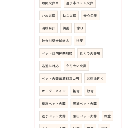
訪問火葬車
逗子市ペット火葬
いぬ火葬
ねこ火葬
安心企業
明瞭会計
供養
命日
神奈川県全域対応
法要
ペット訪問神奈川県
近くの火葬場
迅速に対応
立ち会い火葬
ペット火葬三浦郡葉山町
火葬場近く
オーダーメイド
納骨
散骨
横浜ペット火葬
三浦ペット火葬
逗子ペット火葬
葉山ペット火葬
お盆