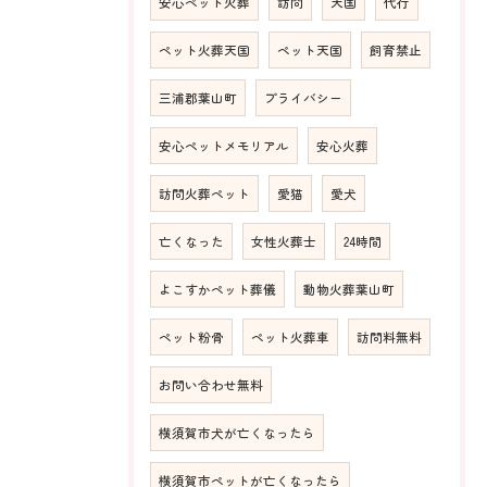
安心ペット火葬
訪問
天国
代行
ペット火葬天国
ペット天国
飼育禁止
三浦郡葉山町
プライバシー
安心ペットメモリアル
安心火葬
訪問火葬ペット
愛猫
愛犬
亡くなった
女性火葬士
24時間
よこすかペット葬儀
動物火葬葉山町
ペット粉骨
ペット火葬車
訪問料無料
お問い合わせ無料
横須賀市犬が亡くなったら
横須賀市ペットが亡くなったら