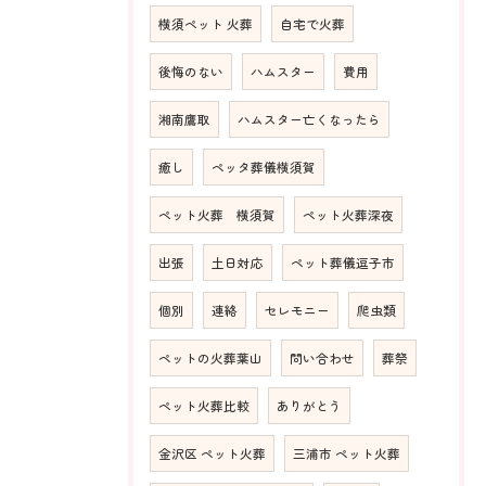
横須ペット 火葬
自宅で火葬
後悔のない
ハムスター
費用
湘南鷹取
ハムスター亡くなったら
癒し
ペッタ葬儀横須賀
ペット火葬 横須賀
ペット火葬深夜
出張
土日対応
ペット葬儀逗子市
個別
連絡
セレモニー
爬虫類
ペットの火葬葉山
問い合わせ
葬祭
ペット火葬比較
ありがとう
金沢区 ペット火葬
三浦市 ペット火葬