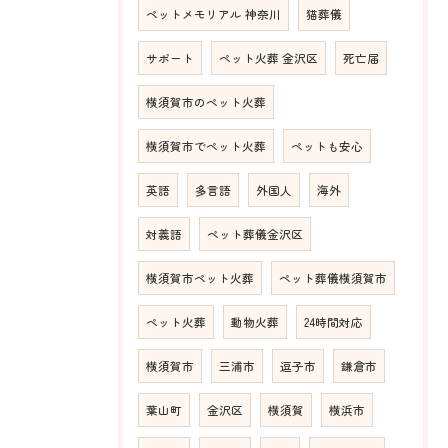
ペットメモリアル 神奈川
猫葬儀
サポート
ペット火葬 金沢区
死亡届
横須賀市のペット火葬
横須賀市でペット火葬
ペットも安心
英語
多言語
外国人
海外
対義語
ペット葬儀金沢区
横須賀市ペット火葬
ペット葬儀横須賀市
ペット火葬
動物火葬
24時間対応
横須賀市
三浦市
逗子市
鎌倉市
葉山町
金沢区
横須賀
横浜市