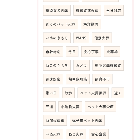
横須賀犬火葬
横須賀猫火葬
当日対応
近くのペット火葬
海洋散骨
いぬのきもち
WANS
個別火葬
自社対応
今日
安心丁寧
火葬場
ねこのきもち
カメラ
動物火葬横須賀
迅速対応
熱中症対策
飼育不可
暑い日
散歩
ペット火葬藤沢
近く
三浦
小動物火葬
ペット火葬栄区
訪問火葬車
逗子市ペット火葬
いぬ火葬
ねこ火葬
安心企業