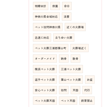
明瞭会計
供養
命日
神奈川県全域対応
法要
ペット訪問神奈川県
近くの火葬場
迅速に対応
立ち会い火葬
ペット火葬三浦郡葉山町
火葬場近く
オーダーメイド
納骨
散骨
横浜ペット火葬
三浦ペット火葬
逗子ペット火葬
葉山ペット火葬
お盆
安心ペット火葬
訪問
天国
代行
ペット火葬天国
ペット天国
飼育禁止