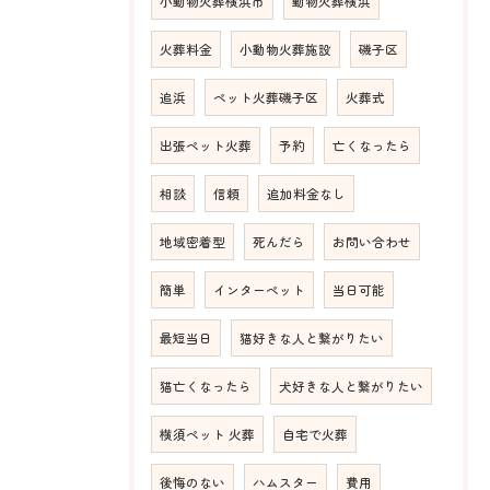
小動物火葬横浜市
動物火葬横浜
火葬料金
小動物火葬施設
磯子区
追浜
ペット火葬磯子区
火葬式
出張ペット火葬
予約
亡くなったら
相談
信頼
追加料金なし
地域密着型
死んだら
お問い合わせ
簡単
インターペット
当日可能
最短当日
猫好きな人と繋がりたい
猫亡くなったら
犬好きな人と繋がりたい
横須ペット 火葬
自宅で火葬
後悔のない
ハムスター
費用