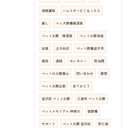
湘南鷹取
ハムスター亡くなったら
癒し
ペッタ葬儀横須賀
ペット火葬 横須賀
ペット火葬深夜
出張
土日対応
ペット葬儀逗子市
個別
連絡
セレモニー
爬虫類
ペットの火葬葉山
問い合わせ
葬祭
ペット火葬比較
ありがとう
金沢区 ペット火葬
三浦市 ペット火葬
ペットメモリアル 神奈川
猫葬儀
サポート
ペット火葬 金沢区
死亡届