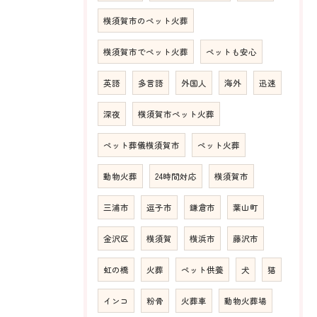
横須賀市のペット火葬
横須賀市でペット火葬
ペットも安心
英語
多言語
外国人
海外
迅速
深夜
横須賀市ペット火葬
ペット葬儀横須賀市
ペット火葬
動物火葬
24時間対応
横須賀市
三浦市
逗子市
鎌倉市
葉山町
金沢区
横須賀
横浜市
藤沢市
虹の橋
火葬
ペット供養
犬
猫
インコ
粉骨
火葬車
動物火葬場