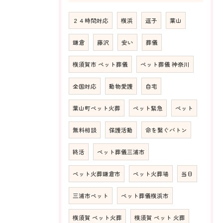
２４時間対応
横浜
逗子
葉山
鎌倉
藤沢
安い
葬儀
横須賀市 ペット葬儀
ペット葬儀 神奈川
全国対応
動物愛護
自宅
葉山町ペット火葬
ペット緊急
ペット
無料相談
保護活動
命を繋ぐバトン
終活
ペット葬儀三浦市
ペット火葬鎌倉市
ペット火葬場
当日
三浦市ペット
ペット葬儀横浜市
横須賀 ペット火葬
横須賀 ペット 火葬