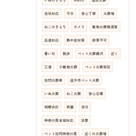
いぬのきもち
WANS
個別火葬
自社対応
今日
安心丁寧
火葬場
ねこのきもち
カメラ
動物火葬横須賀
迅速対応
熱中症対策
飼育不可
暑い日
散歩
ペット火葬藤沢
近く
三浦
小動物火葬
ペット火葬栄区
訪問火葬車
逗子市ペット火葬
いぬ火葬
ねこ火葬
安心企業
明瞭会計
供養
命日
神奈川県全域対応
法要
ペット訪問神奈川県
近くの火葬場