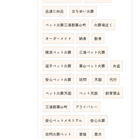
迅速に対応
立ち会い火葬
ペット火葬三浦郡葉山町
火葬場近く
オーダーメイド
納骨
散骨
横浜ペット火葬
三浦ペット火葬
逗子ペット火葬
葉山ペット火葬
お盆
安心ペット火葬
訪問
天国
代行
ペット火葬天国
ペット天国
飼育禁止
三浦郡葉山町
プライバシー
安心ペットメモリアル
安心火葬
訪問火葬ペット
愛猫
愛犬