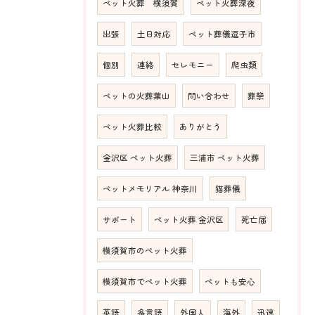
ペット火葬 横須賀
ペット火葬深夜
出張
土日対応
ペット葬儀逗子市
個別
連絡
セレモニー
爬虫類
ペットの火葬葉山
問い合わせ
葬祭
ペット火葬比較
ありがとう
金沢区 ペット火葬
三浦市 ペット火葬
ペットメモリアル 神奈川
猫葬儀
サポート
ペット火葬 金沢区
死亡届
横須賀市のペット火葬
横須賀市でペット火葬
ペットも安心
英語
多言語
外国人
海外
迅速