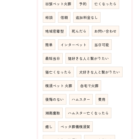
出張ペット火葬
予約
亡くなったら
相談
信頼
追加料金なし
地域密着型
死んだら
お問い合わせ
簡単
インターペット
当日可能
最短当日
猫好きな人と繋がりたい
猫亡くなったら
犬好きな人と繋がりたい
横須ペット 火葬
自宅で火葬
後悔のない
ハムスター
費用
湘南鷹取
ハムスター亡くなったら
癒し
ペッタ葬儀横須賀