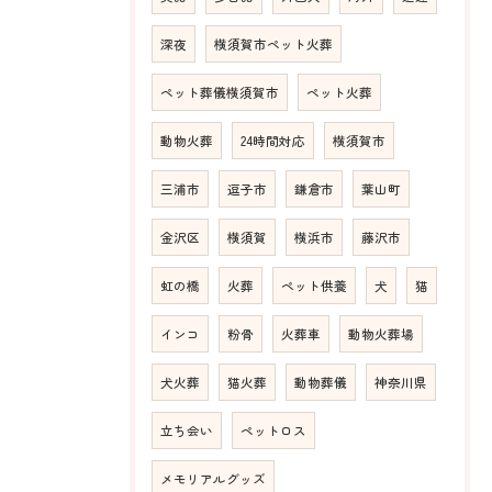
深夜
横須賀市ペット火葬
ペット葬儀横須賀市
ペット火葬
動物火葬
24時間対応
横須賀市
三浦市
逗子市
鎌倉市
葉山町
金沢区
横須賀
横浜市
藤沢市
虹の橋
火葬
ペット供養
犬
猫
インコ
粉骨
火葬車
動物火葬場
犬火葬
猫火葬
動物葬儀
神奈川県
立ち会い
ペットロス
メモリアルグッズ