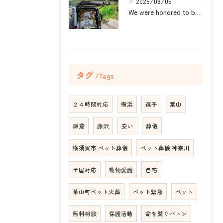
2026/08/05
We were honored to be by your ...
タグ
Tags
２４時間対応
横浜
逗子
葉山
鎌倉
藤沢
安い
葬儀
横須賀市 ペット葬儀
ペット葬儀 神奈川
全国対応
動物愛護
自宅
葉山町ペット火葬
ペット緊急
ペット
無料相談
保護活動
命を繋ぐバトン