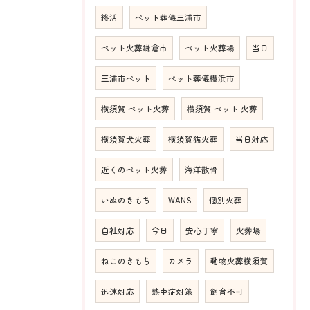
終活
ペット葬儀三浦市
ペット火葬鎌倉市
ペット火葬場
当日
三浦市ペット
ペット葬儀横浜市
横須賀 ペット火葬
横須賀 ペット 火葬
横須賀犬火葬
横須賀猫火葬
当日対応
近くのペット火葬
海洋散骨
いぬのきもち
WANS
個別火葬
自社対応
今日
安心丁寧
火葬場
ねこのきもち
カメラ
動物火葬横須賀
迅速対応
熱中症対策
飼育不可