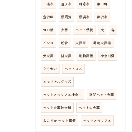
三浦市
逗子市
鎌倉市
葉山町
金沢区
横須賀
横浜市
藤沢市
虹の橋
火葬
ペット供養
犬
猫
インコ
粉骨
火葬車
動物火葬場
犬火葬
猫火葬
動物葬儀
神奈川県
立ち会い
ペットロス
メモリアルグッズ
ペットメモリアル神奈川
訪問ペット火葬
ペット火葬神奈川
ペットの火葬
よこすか ペット葬儀
ペットメモリアル