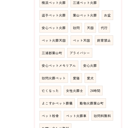
横浜ペット火葬
三浦ペット火葬
逗子ペット火葬
葉山ペット火葬
お盆
安心ペット火葬
訪問
天国
代行
ペット火葬天国
ペット天国
飼育禁止
三浦郡葉山町
プライバシー
安心ペットメモリアル
安心火葬
訪問火葬ペット
愛猫
愛犬
亡くなった
女性火葬士
24時間
よこすかペット葬儀
動物火葬葉山町
ペット粉骨
ペット火葬車
訪問料無料