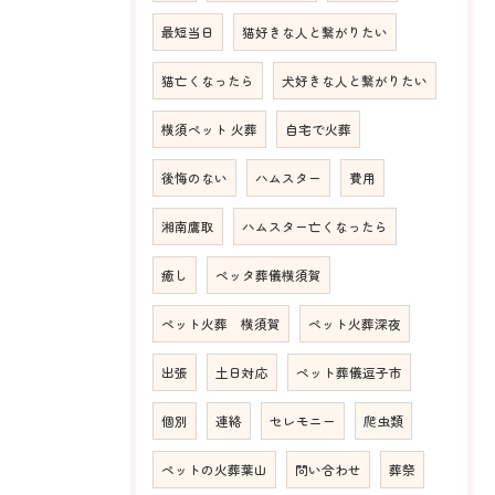
最短当日
猫好きな人と繋がりたい
猫亡くなったら
犬好きな人と繋がりたい
横須ペット 火葬
自宅で火葬
後悔のない
ハムスター
費用
湘南鷹取
ハムスター亡くなったら
癒し
ペッタ葬儀横須賀
ペット火葬 横須賀
ペット火葬深夜
出張
土日対応
ペット葬儀逗子市
個別
連絡
セレモニー
爬虫類
ペットの火葬葉山
問い合わせ
葬祭