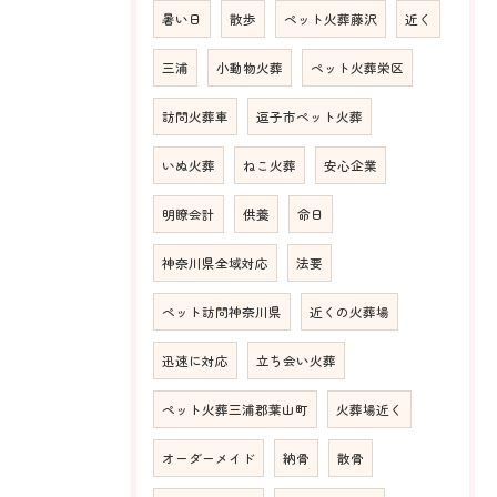
暑い日
散歩
ペット火葬藤沢
近く
三浦
小動物火葬
ペット火葬栄区
訪問火葬車
逗子市ペット火葬
いぬ火葬
ねこ火葬
安心企業
明瞭会計
供養
命日
神奈川県全域対応
法要
ペット訪問神奈川県
近くの火葬場
迅速に対応
立ち会い火葬
ペット火葬三浦郡葉山町
火葬場近く
オーダーメイド
納骨
散骨