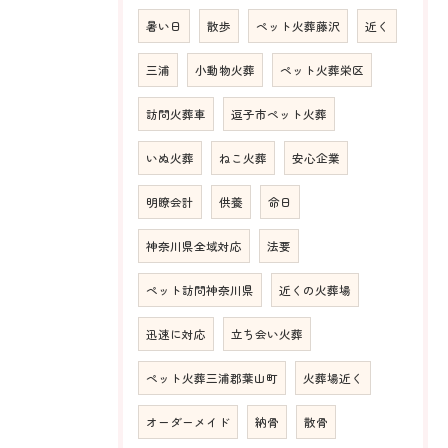
暑い日
散歩
ペット火葬藤沢
近く
三浦
小動物火葬
ペット火葬栄区
訪問火葬車
逗子市ペット火葬
いぬ火葬
ねこ火葬
安心企業
明瞭会計
供養
命日
神奈川県全域対応
法要
ペット訪問神奈川県
近くの火葬場
迅速に対応
立ち会い火葬
ペット火葬三浦郡葉山町
火葬場近く
オーダーメイド
納骨
散骨