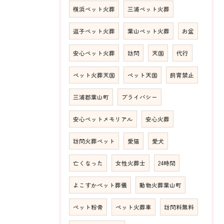
横浜ペット火葬
三浦ペット火葬
逗子ペット火葬
葉山ペット火葬
お盆
安心ペット火葬
訪問
天国
代行
ペット火葬天国
ペット天国
飼育禁止
三浦郡葉山町
プライバシー
安心ペットメモリアル
安心火葬
訪問火葬ペット
愛猫
愛犬
亡くなった
女性火葬士
24時間
よこすかペット葬儀
動物火葬葉山町
ペット粉骨
ペット火葬車
訪問料無料