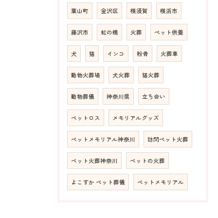
葉山町
金沢区
横須賀
横浜市
藤沢市
虹の橋
火葬
ペット供養
犬
猫
インコ
粉骨
火葬車
動物火葬場
犬火葬
猫火葬
動物葬儀
神奈川県
立ち会い
ペットロス
メモリアルグッズ
ペットメモリアル神奈川
訪問ペット火葬
ペット火葬神奈川
ペットの火葬
よこすか ペット葬儀
ペットメモリアル