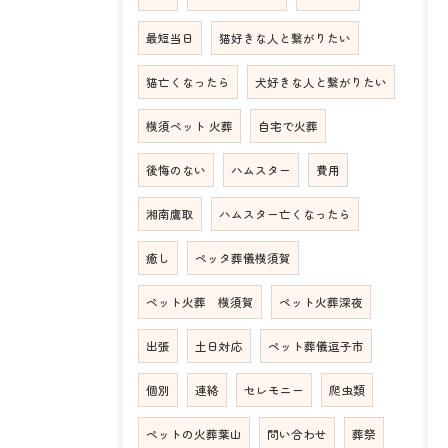
最短当日
猫好きな人と繋がりたい
猫亡くなったら
犬好きな人と繋がりたい
横須ペット 火葬
自宅で火葬
後悔のない
ハムスター
費用
湘南鷹取
ハムスター亡くなったら
癒し
ペッタ葬儀横須賀
ペット火葬 横須賀
ペット火葬深夜
出張
土日対応
ペット葬儀逗子市
個別
連絡
セレモニー
爬虫類
ペットの火葬葉山
問い合わせ
葬祭