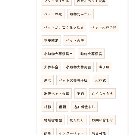
フリーダイヤル
神奈川ペット火葬
ペットの死
動物死んだら
ペットが、亡くなったら
ペット火葬予約
不安解消
ペットの空
小動物火葬横浜市
動物火葬横浜
火葬料金
小動物火葬施設
磯子区
追浜
ペット火葬磯子区
火葬式
出張ペット火葬
予約
亡くなったら
相談
信頼
追加料金なし
地域密着型
死んだら
お問い合わせ
簡単
インターペット
当日可能