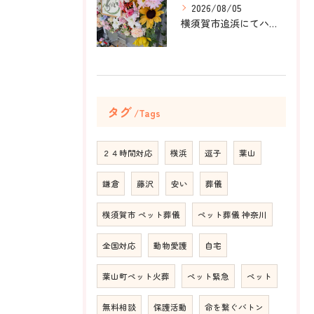
2026/08/05
横須賀市追浜にてハムスターのみかんちゃんのペット火葬のお手伝...
タグ
Tags
２４時間対応
横浜
逗子
葉山
鎌倉
藤沢
安い
葬儀
横須賀市 ペット葬儀
ペット葬儀 神奈川
全国対応
動物愛護
自宅
葉山町ペット火葬
ペット緊急
ペット
無料相談
保護活動
命を繋ぐバトン