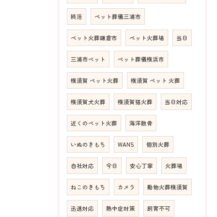
終活
ペット葬儀三浦市
ペット火葬鎌倉市
ペット火葬場
当日
三浦市ペット
ペット葬儀横浜市
横須賀 ペット火葬
横須賀 ペット 火葬
横須賀犬火葬
横須賀猫火葬
当日対応
近くのペット火葬
海洋散骨
いぬのきもち
WANS
個別火葬
自社対応
今日
安心丁寧
火葬場
ねこのきもち
カメラ
動物火葬横須賀
迅速対応
熱中症対策
飼育不可