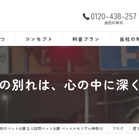
0120-438-257
通話料無料
さつ
コンセプト
料金プラン
当社の
よくある質問
犬
猫
の別れは、心の中に深く刻
訪問
24時間
葬儀
市のペット火葬なら訪問ペット火葬 ペットメモリアル神奈川
ブログ
愛