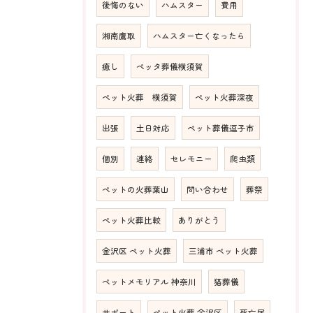
後悔のない
ハムスター
費用
湘南鷹取
ハムスター亡くなったら
癒し
ペッタ葬儀横須賀
ペット火葬 横須賀
ペット火葬深夜
出張
土日対応
ペット葬儀逗子市
個別
連絡
セレモニー
爬虫類
ペットの火葬葉山
問い合わせ
葬祭
ペット火葬比較
ありがとう
金沢区 ペット火葬
三浦市 ペット火葬
ペットメモリアル 神奈川
猫葬儀
サポート
ペット火葬 金沢区
死亡届