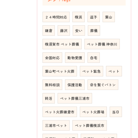
２４時間対応
横浜
逗子
葉山
鎌倉
藤沢
安い
葬儀
横須賀市 ペット葬儀
ペット葬儀 神奈川
全国対応
動物愛護
自宅
葉山町ペット火葬
ペット緊急
ペット
無料相談
保護活動
命を繋ぐバトン
終活
ペット葬儀三浦市
ペット火葬鎌倉市
ペット火葬場
当日
三浦市ペット
ペット葬儀横浜市