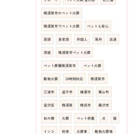
横須賀市のペット火葬
横須賀市でペット火葬
ペットも安心
英語
多言語
外国人
海外
迅速
深夜
横須賀市ペット火葬
ペット葬儀横須賀市
ペット火葬
動物火葬
24時間対応
横須賀市
三浦市
逗子市
鎌倉市
葉山町
金沢区
横須賀
横浜市
藤沢市
虹の橋
火葬
ペット供養
犬
猫
インコ
粉骨
火葬車
動物火葬場