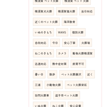
横須賀 ペット火葬
横須賀 ペット 火葬
横須賀犬火葬
横須賀猫火葬
当日対応
近くのペット火葬
海洋散骨
いぬのきもち
WANS
個別火葬
自社対応
今日
安心丁寧
火葬場
ねこのきもち
カメラ
動物火葬横須賀
迅速対応
熱中症対策
飼育不可
暑い日
散歩
ペット火葬藤沢
近く
三浦
小動物火葬
ペット火葬栄区
訪問火葬車
逗子市ペット火葬
いぬ火葬
ねこ火葬
安心企業