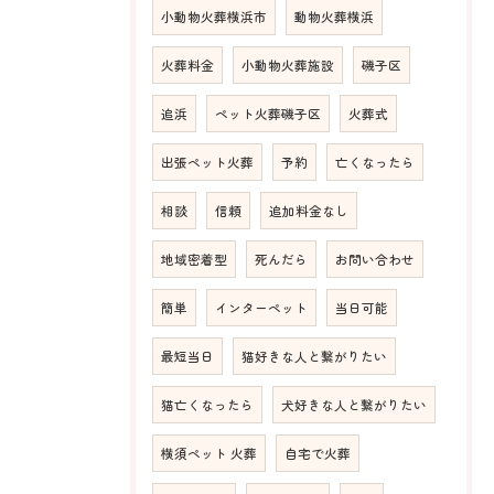
小動物火葬横浜市
動物火葬横浜
火葬料金
小動物火葬施設
磯子区
追浜
ペット火葬磯子区
火葬式
出張ペット火葬
予約
亡くなったら
相談
信頼
追加料金なし
地域密着型
死んだら
お問い合わせ
簡単
インターペット
当日可能
最短当日
猫好きな人と繋がりたい
猫亡くなったら
犬好きな人と繋がりたい
横須ペット 火葬
自宅で火葬