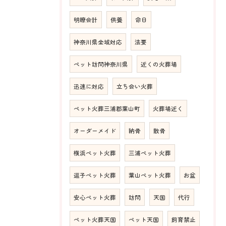
明瞭会計
供養
命日
神奈川県全域対応
法要
ペット訪問神奈川県
近くの火葬場
迅速に対応
立ち会い火葬
ペット火葬三浦郡葉山町
火葬場近く
オーダーメイド
納骨
散骨
横浜ペット火葬
三浦ペット火葬
逗子ペット火葬
葉山ペット火葬
お盆
安心ペット火葬
訪問
天国
代行
ペット火葬天国
ペット天国
飼育禁止