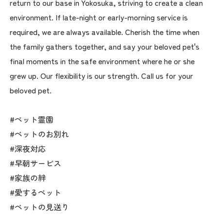
return to our base in Yokosuka, striving to create a clean
environment. If late-night or early-morning service is
required, we are always available. Cherish the time when
the family gathers together, and say your beloved pet's
final moments in the safe environment where he or she
grew up. Our flexibility is our strength. Call us for your
beloved pet.
#ペット霊園
#ペットのお別れ
#深夜対応
#早朝サービス
#家族の絆
#愛するペット
#ペットの見送り