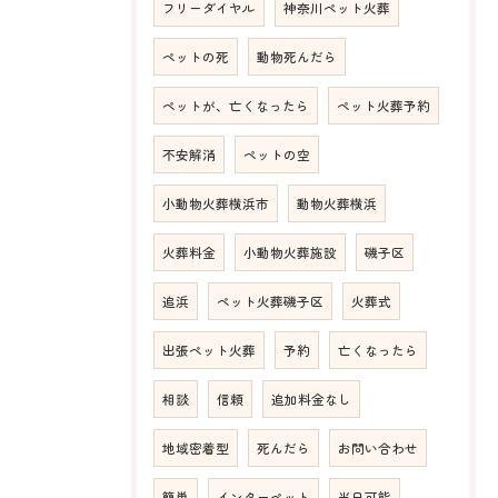
フリーダイヤル
神奈川ペット火葬
ペットの死
動物死んだら
ペットが、亡くなったら
ペット火葬予約
不安解消
ペットの空
小動物火葬横浜市
動物火葬横浜
火葬料金
小動物火葬施設
磯子区
追浜
ペット火葬磯子区
火葬式
出張ペット火葬
予約
亡くなったら
相談
信頼
追加料金なし
地域密着型
死んだら
お問い合わせ
簡単
インターペット
当日可能