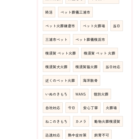
終活
ペット葬儀三浦市
ペット火葬鎌倉市
ペット火葬場
当日
三浦市ペット
ペット葬儀横浜市
横須賀 ペット火葬
横須賀 ペット 火葬
横須賀犬火葬
横須賀猫火葬
当日対応
近くのペット火葬
海洋散骨
いぬのきもち
WANS
個別火葬
自社対応
今日
安心丁寧
火葬場
ねこのきもち
カメラ
動物火葬横須賀
迅速対応
熱中症対策
飼育不可