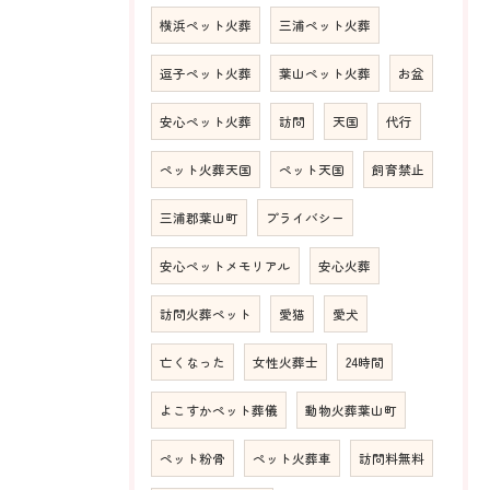
横浜ペット火葬
三浦ペット火葬
逗子ペット火葬
葉山ペット火葬
お盆
安心ペット火葬
訪問
天国
代行
ペット火葬天国
ペット天国
飼育禁止
三浦郡葉山町
プライバシー
安心ペットメモリアル
安心火葬
訪問火葬ペット
愛猫
愛犬
亡くなった
女性火葬士
24時間
よこすかペット葬儀
動物火葬葉山町
ペット粉骨
ペット火葬車
訪問料無料