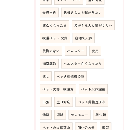
最短当日
猫好きな人と繋がりたい
猫亡くなったら
犬好きな人と繋がりたい
横須ペット 火葬
自宅で火葬
後悔のない
ハムスター
費用
湘南鷹取
ハムスター亡くなったら
癒し
ペッタ葬儀横須賀
ペット火葬 横須賀
ペット火葬深夜
出張
土日対応
ペット葬儀逗子市
個別
連絡
セレモニー
爬虫類
ペットの火葬葉山
問い合わせ
葬祭