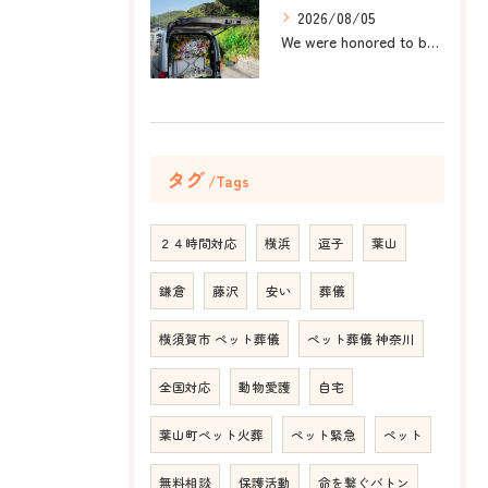
2026/08/05
We were honored to be by your ...
タグ
Tags
２４時間対応
横浜
逗子
葉山
鎌倉
藤沢
安い
葬儀
横須賀市 ペット葬儀
ペット葬儀 神奈川
全国対応
動物愛護
自宅
葉山町ペット火葬
ペット緊急
ペット
無料相談
保護活動
命を繋ぐバトン