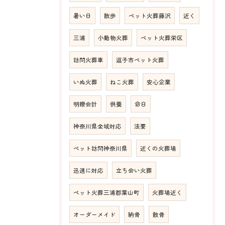
暑い日
散歩
ペット火葬藤沢
近く
三浦
小動物火葬
ペット火葬栄区
訪問火葬車
逗子市ペット火葬
いぬ火葬
ねこ火葬
安心企業
明瞭会計
供養
命日
神奈川県全域対応
法要
ペット訪問神奈川県
近くの火葬場
迅速に対応
立ち会い火葬
ペット火葬三浦郡葉山町
火葬場近く
オーダーメイド
納骨
散骨