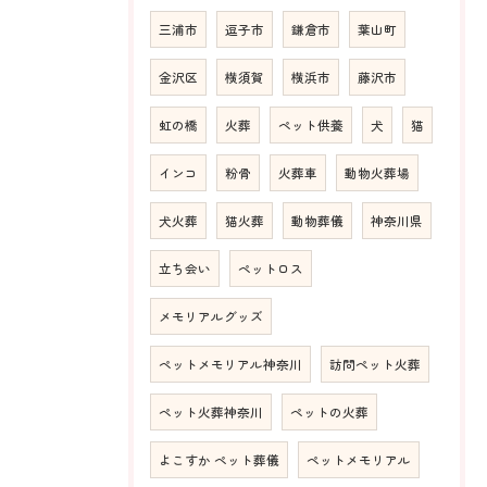
三浦市
逗子市
鎌倉市
葉山町
金沢区
横須賀
横浜市
藤沢市
虹の橋
火葬
ペット供養
犬
猫
インコ
粉骨
火葬車
動物火葬場
犬火葬
猫火葬
動物葬儀
神奈川県
立ち会い
ペットロス
メモリアルグッズ
ペットメモリアル神奈川
訪問ペット火葬
ペット火葬神奈川
ペットの火葬
よこすか ペット葬儀
ペットメモリアル