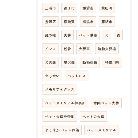
三浦市
逗子市
鎌倉市
葉山町
金沢区
横須賀
横浜市
藤沢市
虹の橋
火葬
ペット供養
犬
猫
インコ
粉骨
火葬車
動物火葬場
犬火葬
猫火葬
動物葬儀
神奈川県
立ち会い
ペットロス
メモリアルグッズ
ペットメモリアル神奈川
訪問ペット火葬
ペット火葬神奈川
ペットの火葬
よこすか ペット葬儀
ペットメモリアル