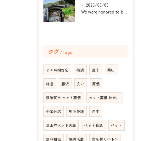
2026/08/05
We were honored to be by your ...
タグ
Tags
２４時間対応
横浜
逗子
葉山
鎌倉
藤沢
安い
葬儀
横須賀市 ペット葬儀
ペット葬儀 神奈川
全国対応
動物愛護
自宅
葉山町ペット火葬
ペット緊急
ペット
無料相談
保護活動
命を繋ぐバトン