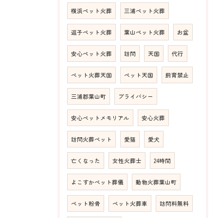
横浜ペット火葬
三浦ペット火葬
逗子ペット火葬
葉山ペット火葬
お盆
安心ペット火葬
訪問
天国
代行
ペット火葬天国
ペット天国
飼育禁止
三浦郡葉山町
プライバシー
安心ペットメモリアル
安心火葬
訪問火葬ペット
愛猫
愛犬
亡くなった
女性火葬士
24時間
よこすかペット葬儀
動物火葬葉山町
ペット粉骨
ペット火葬車
訪問料無料