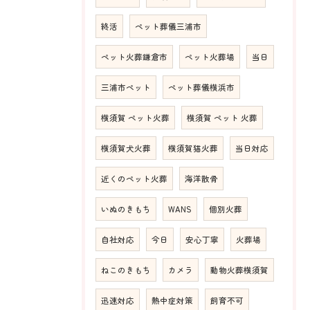
終活
ペット葬儀三浦市
ペット火葬鎌倉市
ペット火葬場
当日
三浦市ペット
ペット葬儀横浜市
横須賀 ペット火葬
横須賀 ペット 火葬
横須賀犬火葬
横須賀猫火葬
当日対応
近くのペット火葬
海洋散骨
いぬのきもち
WANS
個別火葬
自社対応
今日
安心丁寧
火葬場
ねこのきもち
カメラ
動物火葬横須賀
迅速対応
熱中症対策
飼育不可