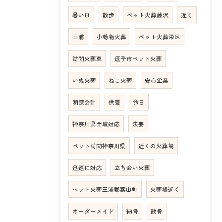
暑い日
散歩
ペット火葬藤沢
近く
三浦
小動物火葬
ペット火葬栄区
訪問火葬車
逗子市ペット火葬
いぬ火葬
ねこ火葬
安心企業
明瞭会計
供養
命日
神奈川県全域対応
法要
ペット訪問神奈川県
近くの火葬場
迅速に対応
立ち会い火葬
ペット火葬三浦郡葉山町
火葬場近く
オーダーメイド
納骨
散骨