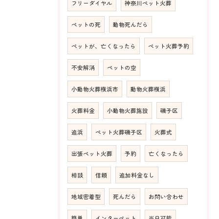
フリーダイヤル
神奈川ペット火葬
ペットの死
動物死んだら
ペットが、亡くなったら
ペット火葬予約
不安解消
ペットの空
小動物火葬横浜市
動物火葬横浜
火葬料金
小動物火葬施設
磯子区
追浜
ペット火葬磯子区
火葬式
出張ペット火葬
予約
亡くなったら
相談
信頼
追加料金なし
地域密着型
死んだら
お問い合わせ
簡単
インターペット
当日可能