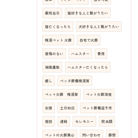
最短当日
猫好きな人と繋がりたい
猫亡くなったら
犬好きな人と繋がりたい
横須ペット 火葬
自宅で火葬
後悔のない
ハムスター
費用
湘南鷹取
ハムスター亡くなったら
癒し
ペッタ葬儀横須賀
ペット火葬 横須賀
ペット火葬深夜
出張
土日対応
ペット葬儀逗子市
個別
連絡
セレモニー
爬虫類
ペットの火葬葉山
問い合わせ
葬祭