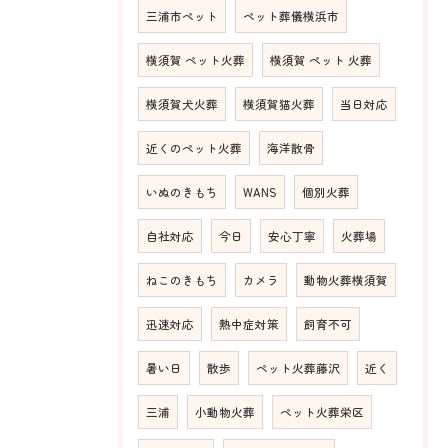
三浦市ペット
ペット葬儀横浜市
横須賀 ペット火葬
横須賀 ペット 火葬
横須賀犬火葬
横須賀猫火葬
当日対応
近くのペット火葬
海洋散骨
いぬのきもち
WANS
個別火葬
自社対応
今日
安心丁寧
火葬場
ねこのきもち
カメラ
動物火葬横須賀
迅速対応
熱中症対策
飼育不可
暑い日
散歩
ペット火葬藤沢
近く
三浦
小動物火葬
ペット火葬栄区