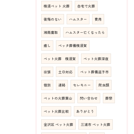
横須ペット 火葬
自宅で火葬
後悔のない
ハムスター
費用
湘南鷹取
ハムスター亡くなったら
癒し
ペッタ葬儀横須賀
ペット火葬 横須賀
ペット火葬深夜
出張
土日対応
ペット葬儀逗子市
個別
連絡
セレモニー
爬虫類
ペットの火葬葉山
問い合わせ
葬祭
ペット火葬比較
ありがとう
金沢区 ペット火葬
三浦市 ペット火葬