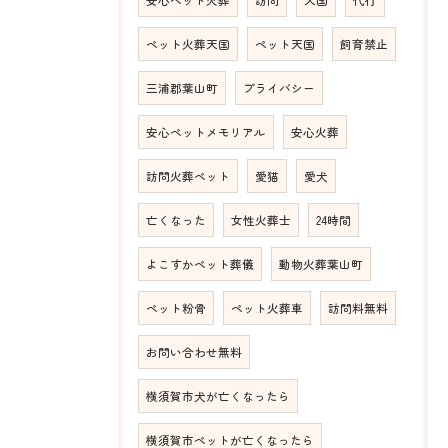
安心ペット火葬
訪問
天国
代行
ペット火葬天国
ペット天国
飼育禁止
三浦郡葉山町
プライバシー
安心ペットメモリアル
安心火葬
訪問火葬ペット
愛猫
愛犬
亡くなった
女性火葬士
24時間
よこすかペット葬儀
動物火葬葉山町
ペット粉骨
ペット火葬車
訪問料無料
お問い合わせ無料
横須賀市犬が亡くなったら
横須賀市ペットが亡くなったら