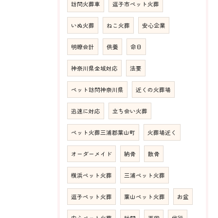
訪問火葬車
逗子市ペット火葬
いぬ火葬
ねこ火葬
安心企業
明瞭会計
供養
命日
神奈川県全域対応
法要
ペット訪問神奈川県
近くの火葬場
迅速に対応
立ち会い火葬
ペット火葬三浦郡葉山町
火葬場近く
オーダーメイド
納骨
散骨
横浜ペット火葬
三浦ペット火葬
逗子ペット火葬
葉山ペット火葬
お盆