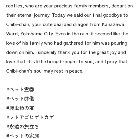
reptiles, who are your precious family members, depart on
their eternal journey. Today we said our final goodbye to
Chibi-chan, your cute bearded dragon from Kanazawa
Ward, Yokohama City. Even in the rain, it seemed like the
love of his family who had gathered for him was pouring
down on him. I sincerely thank you for the great joy and
love that this little being brought to you, and I pray that
Chibi-chan's soul may rest in peace.
#ペット霊園
#ペット葬儀
#爬虫類の友
#フトアゴヒゲトカゲ
#永遠の旅立ち
#ペットの家族