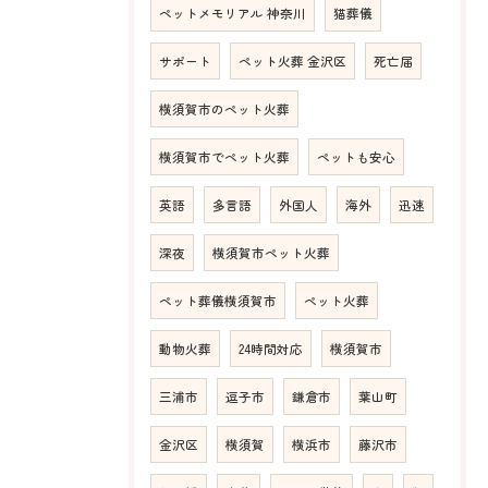
ペットメモリアル 神奈川
猫葬儀
サポート
ペット火葬 金沢区
死亡届
横須賀市のペット火葬
横須賀市でペット火葬
ペットも安心
英語
多言語
外国人
海外
迅速
深夜
横須賀市ペット火葬
ペット葬儀横須賀市
ペット火葬
動物火葬
24時間対応
横須賀市
三浦市
逗子市
鎌倉市
葉山町
金沢区
横須賀
横浜市
藤沢市