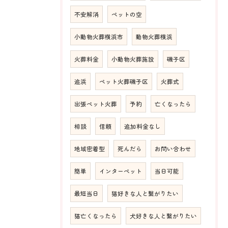
不安解消
ペットの空
小動物火葬横浜市
動物火葬横浜
火葬料金
小動物火葬施設
磯子区
追浜
ペット火葬磯子区
火葬式
出張ペット火葬
予約
亡くなったら
相談
信頼
追加料金なし
地域密着型
死んだら
お問い合わせ
簡単
インターペット
当日可能
最短当日
猫好きな人と繋がりたい
猫亡くなったら
犬好きな人と繋がりたい