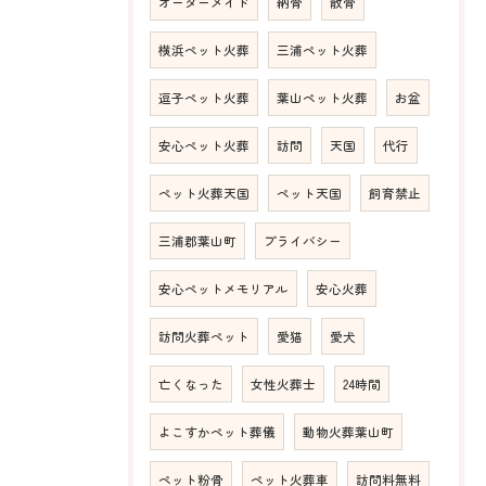
オーダーメイド
納骨
散骨
横浜ペット火葬
三浦ペット火葬
逗子ペット火葬
葉山ペット火葬
お盆
安心ペット火葬
訪問
天国
代行
ペット火葬天国
ペット天国
飼育禁止
三浦郡葉山町
プライバシー
安心ペットメモリアル
安心火葬
訪問火葬ペット
愛猫
愛犬
亡くなった
女性火葬士
24時間
よこすかペット葬儀
動物火葬葉山町
ペット粉骨
ペット火葬車
訪問料無料