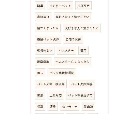
簡単
インターペット
当日可能
最短当日
猫好きな人と繋がりたい
猫亡くなったら
犬好きな人と繋がりたい
横須ペット 火葬
自宅で火葬
後悔のない
ハムスター
費用
湘南鷹取
ハムスター亡くなったら
癒し
ペッタ葬儀横須賀
ペット火葬 横須賀
ペット火葬深夜
出張
土日対応
ペット葬儀逗子市
個別
連絡
セレモニー
爬虫類