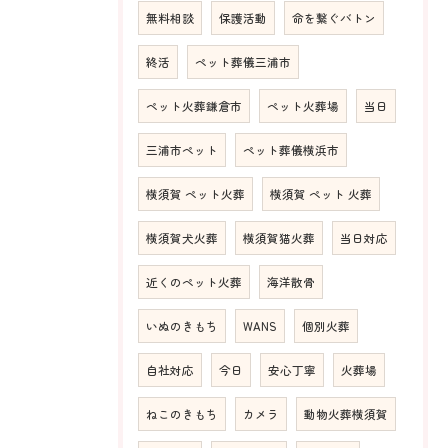
無料相談
保護活動
命を繋ぐバトン
終活
ペット葬儀三浦市
ペット火葬鎌倉市
ペット火葬場
当日
三浦市ペット
ペット葬儀横浜市
横須賀 ペット火葬
横須賀 ペット 火葬
横須賀犬火葬
横須賀猫火葬
当日対応
近くのペット火葬
海洋散骨
いぬのきもち
WANS
個別火葬
自社対応
今日
安心丁寧
火葬場
ねこのきもち
カメラ
動物火葬横須賀