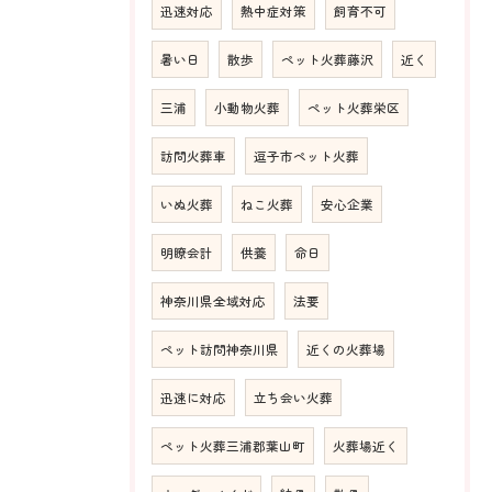
迅速対応
熱中症対策
飼育不可
暑い日
散歩
ペット火葬藤沢
近く
三浦
小動物火葬
ペット火葬栄区
訪問火葬車
逗子市ペット火葬
いぬ火葬
ねこ火葬
安心企業
明瞭会計
供養
命日
神奈川県全域対応
法要
ペット訪問神奈川県
近くの火葬場
迅速に対応
立ち会い火葬
ペット火葬三浦郡葉山町
火葬場近く