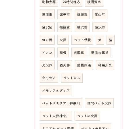
動物火葬
24時間対応
横須賀市
三浦市
逗子市
鎌倉市
葉山町
金沢区
横須賀
横浜市
藤沢市
虹の橋
火葬
ペット供養
犬
猫
インコ
粉骨
火葬車
動物火葬場
犬火葬
猫火葬
動物葬儀
神奈川県
立ち会い
ペットロス
メモリアルグッズ
ペットメモリアル神奈川
訪問ペット火葬
ペット火葬神奈川
ペットの火葬
よこすか ペット葬儀
ペットメモリアル