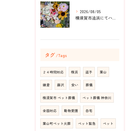
2026/08/05
横須賀市追浜にてハムスターのみかんちゃんのペット火葬のお手伝...
タグ
Tags
２４時間対応
横浜
逗子
葉山
鎌倉
藤沢
安い
葬儀
横須賀市 ペット葬儀
ペット葬儀 神奈川
全国対応
動物愛護
自宅
葉山町ペット火葬
ペット緊急
ペット