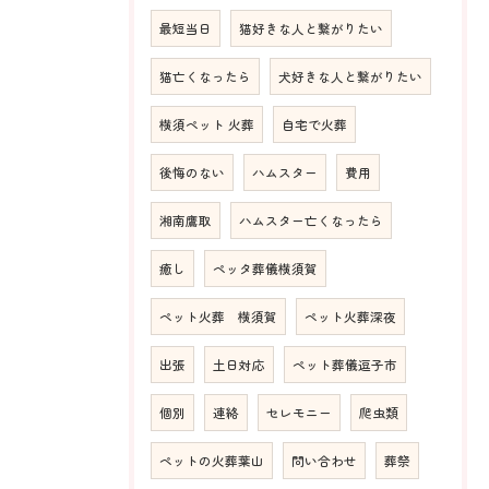
最短当日
猫好きな人と繋がりたい
猫亡くなったら
犬好きな人と繋がりたい
横須ペット 火葬
自宅で火葬
後悔のない
ハムスター
費用
湘南鷹取
ハムスター亡くなったら
癒し
ペッタ葬儀横須賀
ペット火葬 横須賀
ペット火葬深夜
出張
土日対応
ペット葬儀逗子市
個別
連絡
セレモニー
爬虫類
ペットの火葬葉山
問い合わせ
葬祭