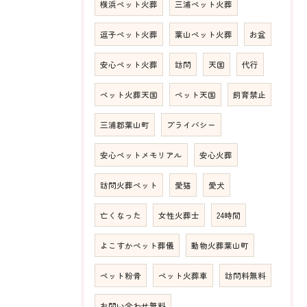
横浜ペット火葬
三浦ペット火葬
逗子ペット火葬
葉山ペット火葬
お盆
安心ペット火葬
訪問
天国
代行
ペット火葬天国
ペット天国
飼育禁止
三浦郡葉山町
プライバシー
安心ペットメモリアル
安心火葬
訪問火葬ペット
愛猫
愛犬
亡くなった
女性火葬士
24時間
よこすかペット葬儀
動物火葬葉山町
ペット粉骨
ペット火葬車
訪問料無料
お問い合わせ無料