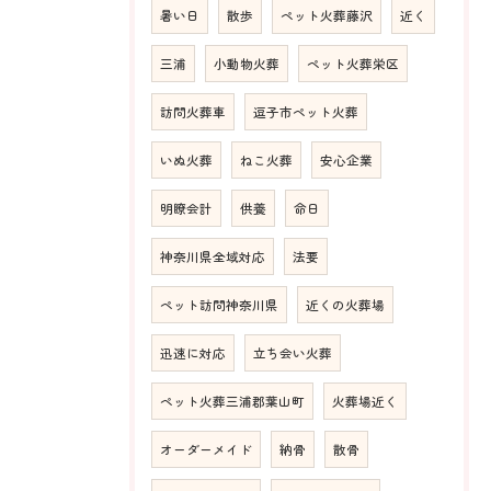
暑い日
散歩
ペット火葬藤沢
近く
三浦
小動物火葬
ペット火葬栄区
訪問火葬車
逗子市ペット火葬
いぬ火葬
ねこ火葬
安心企業
明瞭会計
供養
命日
神奈川県全域対応
法要
ペット訪問神奈川県
近くの火葬場
迅速に対応
立ち会い火葬
ペット火葬三浦郡葉山町
火葬場近く
オーダーメイド
納骨
散骨