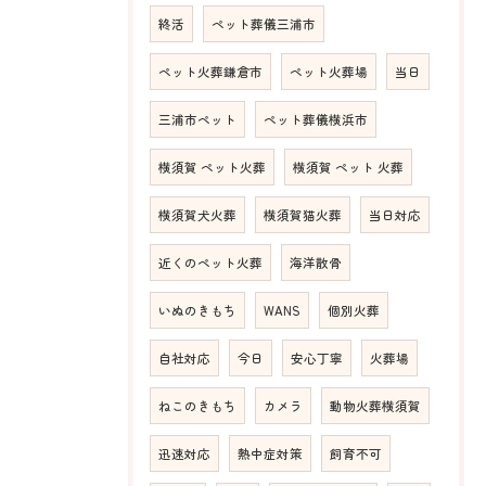
終活
ペット葬儀三浦市
ペット火葬鎌倉市
ペット火葬場
当日
三浦市ペット
ペット葬儀横浜市
横須賀 ペット火葬
横須賀 ペット 火葬
横須賀犬火葬
横須賀猫火葬
当日対応
近くのペット火葬
海洋散骨
いぬのきもち
WANS
個別火葬
自社対応
今日
安心丁寧
火葬場
ねこのきもち
カメラ
動物火葬横須賀
迅速対応
熱中症対策
飼育不可