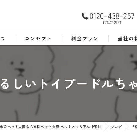
0120-438-257
通話料無料
さつ
コンセプト
料金プラン
当社の
よくある質問
犬
猫
るしいトイプードルちゃん
訪問
24時間
葬儀
市のペット火葬なら訪問ペット火葬 ペットメモリアル神奈川
ブログ
「