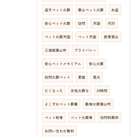
逗子ペット火葬
葉山ペット火葬
お盆
安心ペット火葬
訪問
天国
代行
ペット火葬天国
ペット天国
飼育禁止
三浦郡葉山町
プライバシー
安心ペットメモリアル
安心火葬
訪問火葬ペット
愛猫
愛犬
亡くなった
女性火葬士
24時間
よこすかペット葬儀
動物火葬葉山町
ペット粉骨
ペット火葬車
訪問料無料
お問い合わせ無料