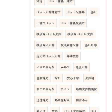
終活
ペット葬儀三浦市
ペット火葬鎌倉市
ペット火葬場
当日
三浦市ペット
ペット葬儀横浜市
横須賀 ペット火葬
横須賀 ペット 火葬
横須賀犬火葬
横須賀猫火葬
当日対応
近くのペット火葬
海洋散骨
いぬのきもち
WANS
個別火葬
自社対応
今日
安心丁寧
火葬場
ねこのきもち
カメラ
動物火葬横須賀
迅速対応
熱中症対策
飼育不可
暑い日
散歩
ペット火葬藤沢
近く