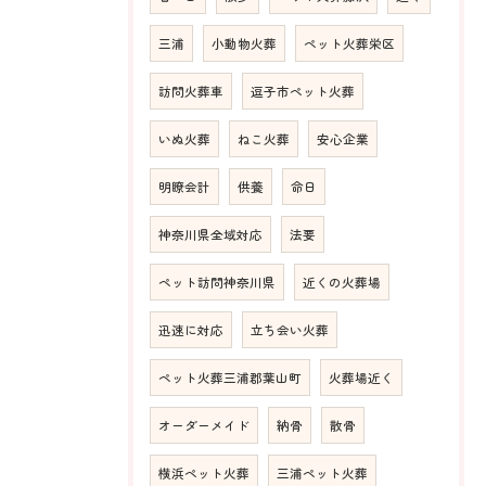
三浦
小動物火葬
ペット火葬栄区
訪問火葬車
逗子市ペット火葬
いぬ火葬
ねこ火葬
安心企業
明瞭会計
供養
命日
神奈川県全域対応
法要
ペット訪問神奈川県
近くの火葬場
迅速に対応
立ち会い火葬
ペット火葬三浦郡葉山町
火葬場近く
オーダーメイド
納骨
散骨
横浜ペット火葬
三浦ペット火葬