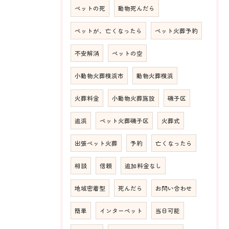
ペットの死
動物死んだら
ペットが、亡くなったら
ペット火葬予約
不安解消
ペットの空
小動物火葬横浜市
動物火葬横浜
火葬料金
小動物火葬施設
磯子区
追浜
ペット火葬磯子区
火葬式
出張ペット火葬
予約
亡くなったら
相談
信頼
追加料金なし
地域密着型
死んだら
お問い合わせ
簡単
インターペット
当日可能