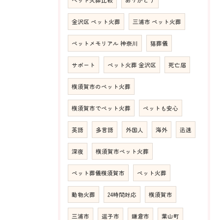
ペット火葬比較
ありがとう
金沢区 ペット火葬
三浦市 ペット火葬
ペットメモリアル 神奈川
猫葬儀
サポート
ペット火葬 金沢区
死亡届
横須賀市のペット火葬
横須賀市でペット火葬
ペットも安心
英語
多言語
外国人
海外
迅速
深夜
横須賀市ペット火葬
ペット葬儀横須賀市
ペット火葬
動物火葬
24時間対応
横須賀市
三浦市
逗子市
鎌倉市
葉山町