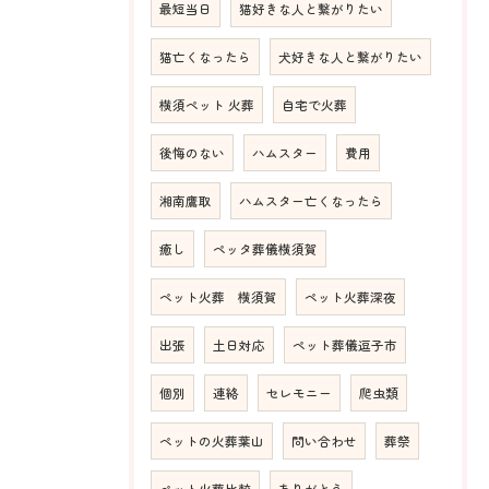
最短当日
猫好きな人と繋がりたい
猫亡くなったら
犬好きな人と繋がりたい
横須ペット 火葬
自宅で火葬
後悔のない
ハムスター
費用
湘南鷹取
ハムスター亡くなったら
癒し
ペッタ葬儀横須賀
ペット火葬 横須賀
ペット火葬深夜
出張
土日対応
ペット葬儀逗子市
個別
連絡
セレモニー
爬虫類
ペットの火葬葉山
問い合わせ
葬祭