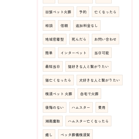
出張ペット火葬
予約
亡くなったら
相談
信頼
追加料金なし
地域密着型
死んだら
お問い合わせ
簡単
インターペット
当日可能
最短当日
猫好きな人と繋がりたい
猫亡くなったら
犬好きな人と繋がりたい
横須ペット 火葬
自宅で火葬
後悔のない
ハムスター
費用
湘南鷹取
ハムスター亡くなったら
癒し
ペッタ葬儀横須賀