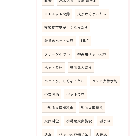
料金
ハムスター火葬 神奈川
モルモット火葬
犬が亡くなったら
横須賀市猫が亡くなったら
鎌倉市ペット火葬
LINE
フリーダイヤル
神奈川ペット火葬
ペットの死
動物死んだら
ペットが、亡くなったら
ペット火葬予約
不安解消
ペットの空
小動物火葬横浜市
動物火葬横浜
火葬料金
小動物火葬施設
磯子区
追浜
ペット火葬磯子区
火葬式