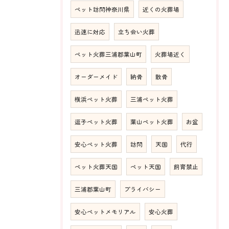
ペット訪問神奈川県
近くの火葬場
迅速に対応
立ち会い火葬
ペット火葬三浦郡葉山町
火葬場近く
オーダーメイド
納骨
散骨
横浜ペット火葬
三浦ペット火葬
逗子ペット火葬
葉山ペット火葬
お盆
安心ペット火葬
訪問
天国
代行
ペット火葬天国
ペット天国
飼育禁止
三浦郡葉山町
プライバシー
安心ペットメモリアル
安心火葬