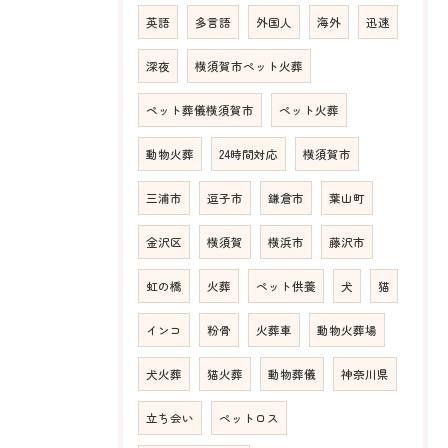
英語
多言語
外国人
海外
迅速
深夜
横須賀市ペット火葬
ペット葬儀横須賀市
ペット火葬
動物火葬
24時間対応
横須賀市
三浦市
逗子市
鎌倉市
葉山町
金沢区
横須賀
横浜市
藤沢市
虹の橋
火葬
ペット供養
犬
猫
インコ
粉骨
火葬車
動物火葬場
犬火葬
猫火葬
動物葬儀
神奈川県
立ち会い
ペットロス