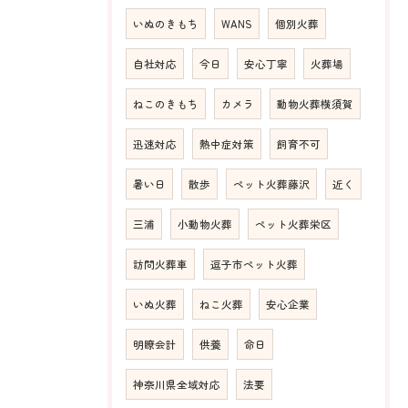
いぬのきもち
WANS
個別火葬
自社対応
今日
安心丁寧
火葬場
ねこのきもち
カメラ
動物火葬横須賀
迅速対応
熱中症対策
飼育不可
暑い日
散歩
ペット火葬藤沢
近く
三浦
小動物火葬
ペット火葬栄区
訪問火葬車
逗子市ペット火葬
いぬ火葬
ねこ火葬
安心企業
明瞭会計
供養
命日
神奈川県全域対応
法要