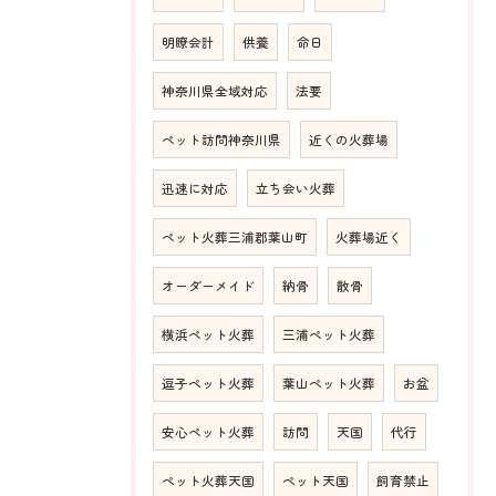
明瞭会計
供養
命日
神奈川県全域対応
法要
ペット訪問神奈川県
近くの火葬場
迅速に対応
立ち会い火葬
ペット火葬三浦郡葉山町
火葬場近く
オーダーメイド
納骨
散骨
横浜ペット火葬
三浦ペット火葬
逗子ペット火葬
葉山ペット火葬
お盆
安心ペット火葬
訪問
天国
代行
ペット火葬天国
ペット天国
飼育禁止