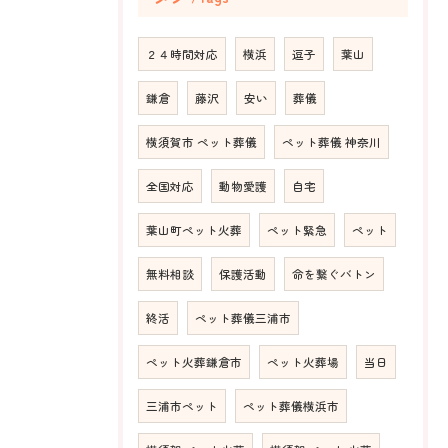
２４時間対応
横浜
逗子
葉山
鎌倉
藤沢
安い
葬儀
横須賀市 ペット葬儀
ペット葬儀 神奈川
全国対応
動物愛護
自宅
葉山町ペット火葬
ペット緊急
ペット
無料相談
保護活動
命を繋ぐバトン
終活
ペット葬儀三浦市
ペット火葬鎌倉市
ペット火葬場
当日
三浦市ペット
ペット葬儀横浜市