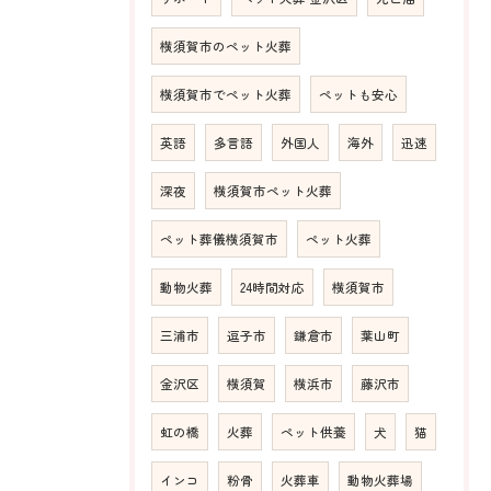
横須賀市のペット火葬
横須賀市でペット火葬
ペットも安心
英語
多言語
外国人
海外
迅速
深夜
横須賀市ペット火葬
ペット葬儀横須賀市
ペット火葬
動物火葬
24時間対応
横須賀市
三浦市
逗子市
鎌倉市
葉山町
金沢区
横須賀
横浜市
藤沢市
虹の橋
火葬
ペット供養
犬
猫
インコ
粉骨
火葬車
動物火葬場