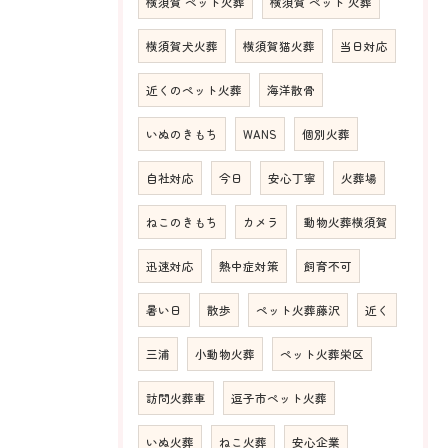
横須賀 ペット火葬
横須賀 ペット 火葬
横須賀犬火葬
横須賀猫火葬
当日対応
近くのペット火葬
海洋散骨
いぬのきもち
WANS
個別火葬
自社対応
今日
安心丁寧
火葬場
ねこのきもち
カメラ
動物火葬横須賀
迅速対応
熱中症対策
飼育不可
暑い日
散歩
ペット火葬藤沢
近く
三浦
小動物火葬
ペット火葬栄区
訪問火葬車
逗子市ペット火葬
いぬ火葬
ねこ火葬
安心企業