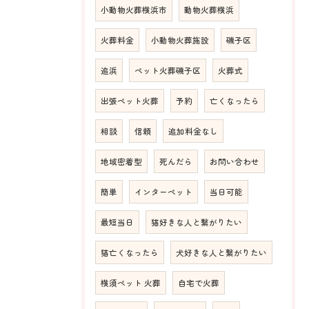
小動物火葬横浜市
動物火葬横浜
火葬料金
小動物火葬施設
磯子区
追浜
ペット火葬磯子区
火葬式
出張ペット火葬
予約
亡くなったら
相談
信頼
追加料金なし
地域密着型
死んだら
お問い合わせ
簡単
インターペット
当日可能
最短当日
猫好きな人と繋がりたい
猫亡くなったら
犬好きな人と繋がりたい
横須ペット 火葬
自宅で火葬