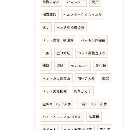
後悔のない
ハムスター
費用
湘南鷹取
ハムスター亡くなったら
癒し
ペッタ葬儀横須賀
ペット火葬 横須賀
ペット火葬深夜
出張
土日対応
ペット葬儀逗子市
個別
連絡
セレモニー
爬虫類
ペットの火葬葉山
問い合わせ
葬祭
ペット火葬比較
ありがとう
金沢区 ペット火葬
三浦市 ペット火葬
ペットメモリアル 神奈川
猫葬儀
サポート
ペット火葬 金沢区
死亡届