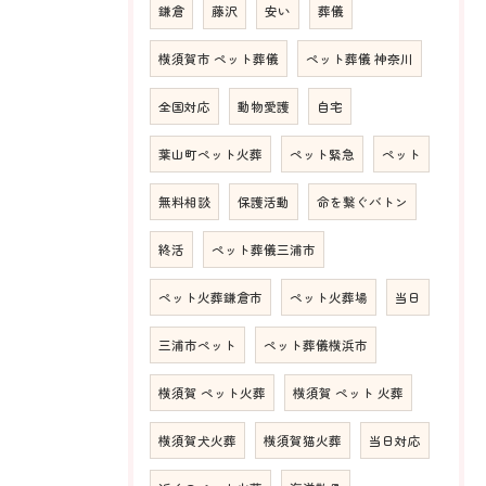
鎌倉
藤沢
安い
葬儀
横須賀市 ペット葬儀
ペット葬儀 神奈川
全国対応
動物愛護
自宅
葉山町ペット火葬
ペット緊急
ペット
無料相談
保護活動
命を繋ぐバトン
終活
ペット葬儀三浦市
ペット火葬鎌倉市
ペット火葬場
当日
三浦市ペット
ペット葬儀横浜市
横須賀 ペット火葬
横須賀 ペット 火葬
横須賀犬火葬
横須賀猫火葬
当日対応