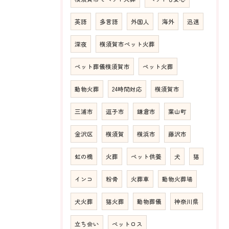
英語
多言語
外国人
海外
迅速
深夜
横須賀市ペット火葬
ペット葬儀横須賀市
ペット火葬
動物火葬
24時間対応
横須賀市
三浦市
逗子市
鎌倉市
葉山町
金沢区
横須賀
横浜市
藤沢市
虹の橋
火葬
ペット供養
犬
猫
インコ
粉骨
火葬車
動物火葬場
犬火葬
猫火葬
動物葬儀
神奈川県
立ち会い
ペットロス