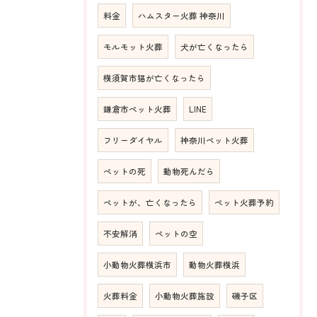
料金
ハムスター火葬 神奈川
モルモット火葬
犬が亡くなったら
横須賀市猫が亡くなったら
鎌倉市ペット火葬
LINE
フリーダイヤル
神奈川ペット火葬
ペットの死
動物死んだら
ペットが、亡くなったら
ペット火葬予約
不安解消
ペットの空
小動物火葬横浜市
動物火葬横浜
火葬料金
小動物火葬施設
磯子区