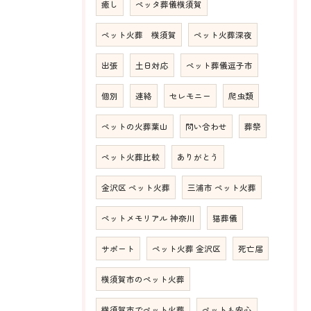
癒し
ペッタ葬儀横須賀
ペット火葬 横須賀
ペット火葬深夜
出張
土日対応
ペット葬儀逗子市
個別
連絡
セレモニー
爬虫類
ペットの火葬葉山
問い合わせ
葬祭
ペット火葬比較
ありがとう
金沢区 ペット火葬
三浦市 ペット火葬
ペットメモリアル 神奈川
猫葬儀
サポート
ペット火葬 金沢区
死亡届
横須賀市のペット火葬
横須賀市でペット火葬
ペットも安心