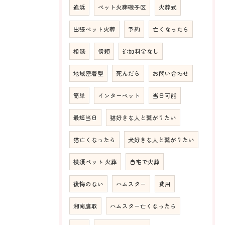
追浜
ペット火葬磯子区
火葬式
出張ペット火葬
予約
亡くなったら
相談
信頼
追加料金なし
地域密着型
死んだら
お問い合わせ
簡単
インターペット
当日可能
最短当日
猫好きな人と繋がりたい
猫亡くなったら
犬好きな人と繋がりたい
横須ペット 火葬
自宅で火葬
後悔のない
ハムスター
費用
湘南鷹取
ハムスター亡くなったら