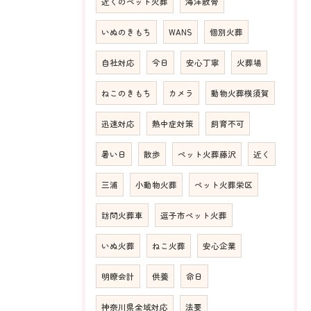
近くのペット火葬
海洋散骨
いぬのきもち
WANS
個別火葬
自社対応
今日
安心丁寧
火葬場
ねこのきもち
カメラ
動物火葬横須賀
迅速対応
熱中症対策
飼育不可
暑い日
散歩
ペット火葬藤沢
近く
三浦
小動物火葬
ペット火葬栄区
訪問火葬車
逗子市ペット火葬
いぬ火葬
ねこ火葬
安心企業
明瞭会計
供養
命日
神奈川県全域対応
法要